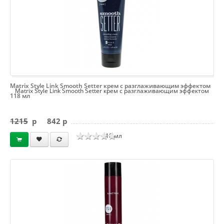
Matrix Style Link Smooth Setter крем с разглаживающим эффектом
Matrix Style Link Smooth Setter крем с разглаживающим эффектом
118 мл
1215
p
842 p
118 мл