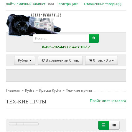
Войти в личный кабинет
или
Регистрация?
Отложенные товары (
0
)
8-495-792-4457 пн-пт 10-17
Рубли
В сравнении
0
тов.
0
тов. -
0
p
Главная
»
Kydra
»
Краска Kydra
»
Тех-кие пр-ты
Прайс-лист каталога
ТЕХ-КИЕ ПР-ТЫ