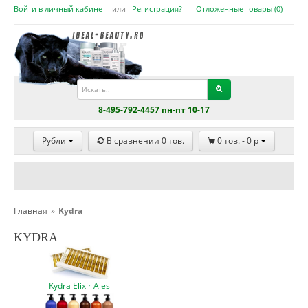
Войти в личный кабинет
или
Регистрация?
Отложенные товары (
0
)
8-495-792-4457 пн-пт 10-17
Рубли
В сравнении
0
тов.
0
тов. -
0
p
Главная
»
Kydra
KYDRA
Kydra Elixir Ales