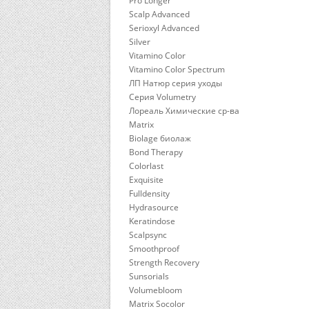
Pro Longer
Scalp Advanced
Serioxyl Advanced
Silver
Vitamino Color
Vitamino Color Spectrum
ЛП Натюр серия уходы
Серия Volumetry
Лореаль Химические ср-ва
Matrix
Biolage биолаж
Bond Therapy
Colorlast
Exquisite
Fulldensity
Hydrasource
Keratindose
Scalpsync
Smoothproof
Strength Recovery
Sunsorials
Volumebloom
Matrix Socolor