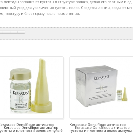
о-пептиды заполняют пустоты в структуре волоса, делая его плотным и о
плексный уход для увеличения густоты волос. Средства линии, создают м
м, текстуру и блеск сразу после применения.
Kerastase Densifique активатор
Kerastase Densifique активатор
Kerastase Densifique активатор
Kerastase Densifique активатор
густоты и плотности волос ампула 6
густоты и плотности волос ампулы