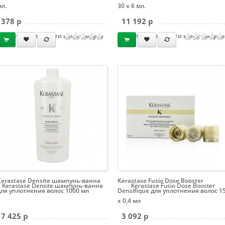
мл.
30 х 6 мл.
378 p
11 192 p
густоты и плотности волос ампула
густоты и плотности волос ампулы
6 мл.
30 х 6 мл.
Kerastase Densite шампунь-ванна
Kerastase Fusio Dose Booster
Kerastase Densite шампунь-ванна
Kerastase Fusio Dose Booster
для уплотнения волос 1000 мл
Densifique для уплотнения волос 1
х 0,4 мл
7 425 p
3 092 p