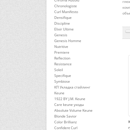
Chroma Absolu
глюк
Chronologiste
ком
Curl Manifesto
объе
Densifique
Discipline
Elixir Ultime
Genesis
Genesis Homme
Nutritive
Premiere
Reflection
Resistance
Soleil
Specifique
Symbiose
КП Укладка стайлинг
Keune
1922 BY J.M. Keune
Care keune уходы
Absolute Volume Keune
Blonde Savior
Color Brillianz
Confident Curl