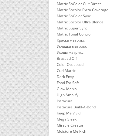
Matrix SoColor Cult Direct
Matrix Socolor Extra Coverage
Matrix SoColor Sync
Matrix Socolor Ultra Blonde
Matrix Super Sync
Matrix Tonal Control
Краска матрикс
Укладка матрикс
Уходы матрикс
Brassed Off
Color Obsessed
Curl Matrix
Dark Envy
Food For Soft
Glow Mania
High Amplify
Instacure
Instacure Build-A-Bond
Keep Me Vivid
Mega Sleek
Miracle Creator
Moisture Me Rich