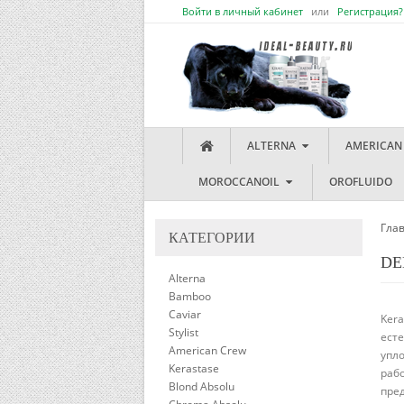
Войти в личный кабинет
или
Регистрация?
ALTERNA
AMERICAN
MOROCCANOIL
OROFLUIDO
Гла
КАТЕГОРИИ
DE
Alterna
Bamboo
Caviar
Kera
Stylist
есте
American Crew
упл
Kerastase
рабо
Blond Absolu
пре