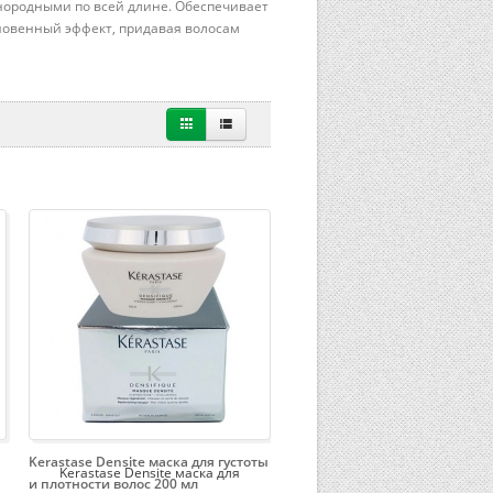
днородными по всей длине. Обеспечивает
гновенный эффект, придавая волосам
Kerastase Densite маска для густоты
Kerastase Densite маска для
и плотности волос 200 мл