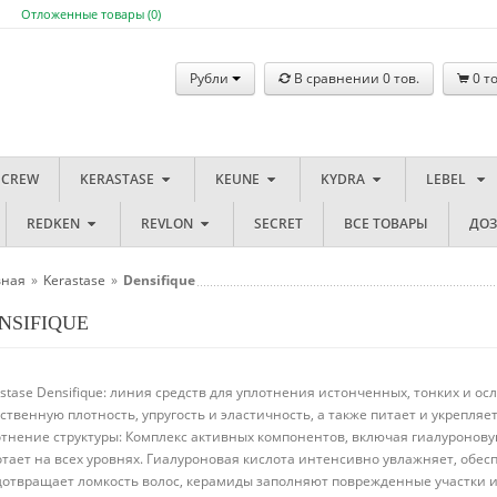
Отложенные товары (
0
)
Рубли
В сравнении
0
тов.
0
то
 CREW
KERASTASE
KEUNE
KYDRA
LEBEL
REDKEN
REVLON
SECRET
ВСЕ ТОВАРЫ
ДО
вная
»
Kerastase
»
Densifique
NSIFIQUE
stase Densifique: линия средств для уплотнения истонченных, тонких и о
ственную плотность, упругость и эластичность, а также питает и укрепля
отнение структуры: Комплекс активных компонентов, включая гиалуронову
тает на всех уровнях. Гиалуроновая кислота интенсивно увлажняет, обес
дотвращает ломкость волос, керамиды заполняют поврежденные участки и