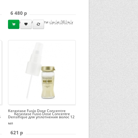
6 480 p
густоты и плотности волос 200 мл
Kerastase Fusio Dose Concentre
Kerastase Fusio Dose Concentre
5
Densifique для уплотнения волос 12
мл
621 p