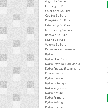
Argan Oil So Pure
Calming So Pure
Color Care So Pure
Cooling So Pure
Energizing So Pure
Exfoliating So Pure
Moisturizing So Pure
Recover So Pure
Styling So Pure
Volume So Pure
Кератин выпрям-ние
Kydra
Kydra Elixir Ales
Kydra Оттеночная маска
Kydra Твердый шампунь
Краска Kydra
Kydra Blonde
Kydra Botanique
Kydra Jelly Gloss
Kydra Nature
Kydra Primary
Kydra Softing
Kydra Сreme