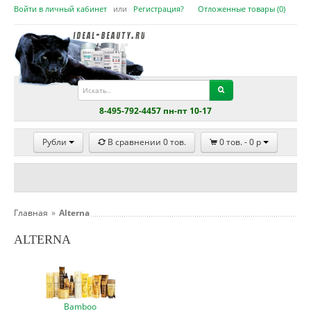
Войти в личный кабинет
или
Регистрация?
Отложенные товары (
0
)
8-495-792-4457 пн-пт 10-17
Рубли
В сравнении
0
тов.
0
тов. -
0
p
Главная
»
Alterna
ALTERNA
Bamboo