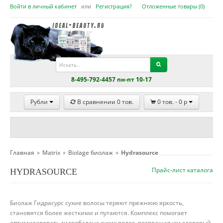
Войти в личный кабинет
или
Регистрация?
Отложенные товары (
0
)
8-495-792-4457 пн-пт 10-17
Рубли
В сравнении
0
тов.
0
тов. -
0
p
Главная
»
Matrix
»
Biolage биолаж
»
Hydrasource
Прайс-лист каталога
HYDRASOURCE
Биолаж Гидрасурс сухие волосы теряют прежнюю яркость,
становятся более жесткими и путаются. Комплекс помогает
оптимизировать гидробаланс сухих волос, возвращая им здоровый