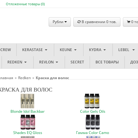
Отложенные товары (
0
)
Рубли
В сравнении
0
тов.
0
то
 CREW
KERASTASE
KEUNE
KYDRA
LEBEL
REDKEN
REVLON
SECRET
ВСЕ ТОВАРЫ
ДО
Главная
»
Redken
»
Краска для волос
КРАСКА ДЛЯ ВОЛОС
Blonde Idol Backbar
Color Gels Oils
Shades EQ Gloss
Гамма Color Camo