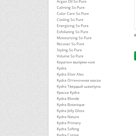
Argan Oil So Pure
Calming So Pure
Color Care So Pure
Cooling So Pure
Energizing So Pure
Exfoliating So Pure
Moisturizing So Pure
Recover So Pure
Styling So Pure
Volume So Pure
Кератин выпрям-ние
Kydra
Kydra Elixir Ales
Kydra Оттеночная маска
Kydra Твердый шампунь
Краска Kydra
Kydra Blonde
Kydra Botanique
Kydra Jelly Gloss
Kydra Nature
Kydra Primary
Kydra Softing
Kydra Сreme