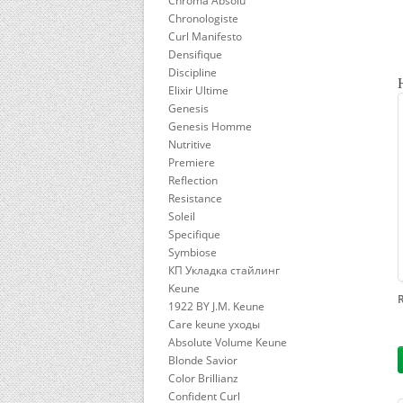
Chroma Absolu
Chronologiste
Curl Manifesto
Densifique
Discipline
Elixir Ultime
Genesis
Genesis Homme
Nutritive
Premiere
Reflection
Resistance
Soleil
Specifique
Symbiose
КП Укладка стайлинг
Keune
1922 BY J.M. Keune
Care keune уходы
Absolute Volume Keune
Blonde Savior
Color Brillianz
Confident Curl