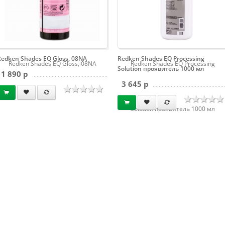
Redken Shades EQ Gloss, 08NA
Redken Shades EQ Processing
Redken Shades EQ Gloss, 08NA
Redken Shades EQ Processing
Solution проявитель 1000 мл
1 890 p
3 645 p
Solution проявитель 1000 мл