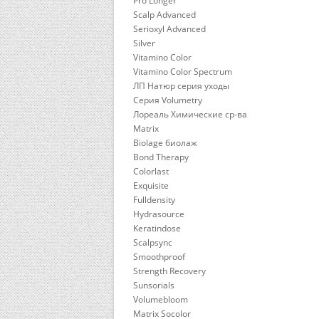
Pro Longer
Scalp Advanced
Serioxyl Advanced
Silver
Vitamino Color
Vitamino Color Spectrum
ЛП Натюр серия уходы
Серия Volumetry
Лореаль Химические ср-ва
Matrix
Biolage биолаж
Bond Therapy
Colorlast
Exquisite
Fulldensity
Hydrasource
Keratindose
Scalpsync
Smoothproof
Strength Recovery
Sunsorials
Volumebloom
Matrix Socolor