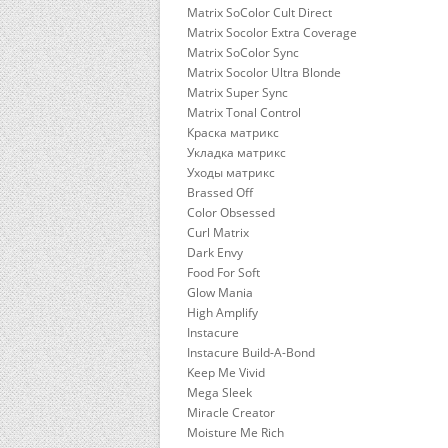
Matrix SoColor Cult Direct
Matrix Socolor Extra Coverage
Matrix SoColor Sync
Matrix Socolor Ultra Blonde
Matrix Super Sync
Matrix Tonal Control
Краска матрикс
Укладка матрикс
Уходы матрикс
Brassed Off
Color Obsessed
Curl Matrix
Dark Envy
Food For Soft
Glow Mania
High Amplify
Instacure
Instacure Build-A-Bond
Keep Me Vivid
Mega Sleek
Miracle Creator
Moisture Me Rich