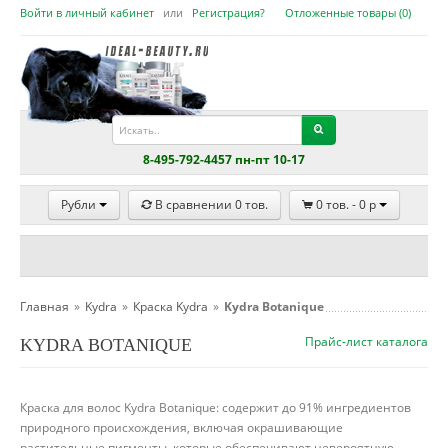
Войти в личный кабинет
или
Регистрация?
Отложенные товары (
0
)
8-495-792-4457 пн-пт 10-17
Рубли
В сравнении
0
тов.
0
тов. -
0
p
Главная
»
Kydra
»
Краска Kydra
»
Kydra Botanique
Прайс-лист каталога
KYDRA BOTANIQUE
Краска для волос Kydra Botanique: содержит до 91% ингредиентов
природного происхождения, включая окрашивающие
растительные пигменты, которые обеспечивают невероятную