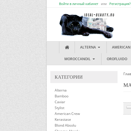
Войти в личный кабинет
или
Регистрация?
ALTERNA
AMERICAN
MOROCCANOIL
OROFLUIDO
Гла
КАТЕГОРИИ
MA
Alterna
Bamboo
Caviar
Stylist
American Crew
Kerastase
Blond Absolu