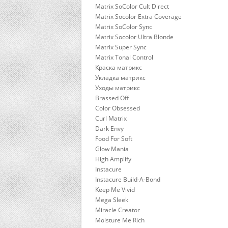
Matrix SoColor Cult Direct
Matrix Socolor Extra Coverage
Matrix SoColor Sync
Matrix Socolor Ultra Blonde
Matrix Super Sync
Matrix Tonal Control
Краска матрикс
Укладка матрикс
Уходы матрикс
Brassed Off
Color Obsessed
Curl Matrix
Dark Envy
Food For Soft
Glow Mania
High Amplify
Instacure
Instacure Build-A-Bond
Keep Me Vivid
Mega Sleek
Miracle Creator
Moisture Me Rich