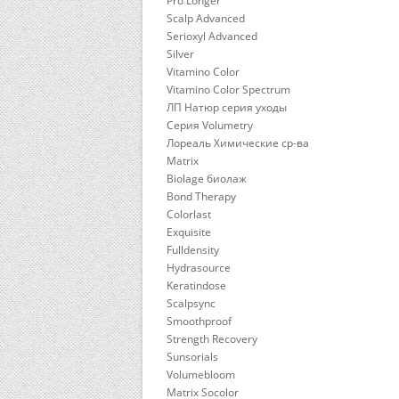
Pro Longer
Scalp Advanced
Serioxyl Advanced
Silver
Vitamino Color
Vitamino Color Spectrum
ЛП Натюр серия уходы
Серия Volumetry
Лореаль Химические ср-ва
Matrix
Biolage биолаж
Bond Therapy
Colorlast
Exquisite
Fulldensity
Hydrasource
Keratindose
Scalpsync
Smoothproof
Strength Recovery
Sunsorials
Volumebloom
Matrix Socolor