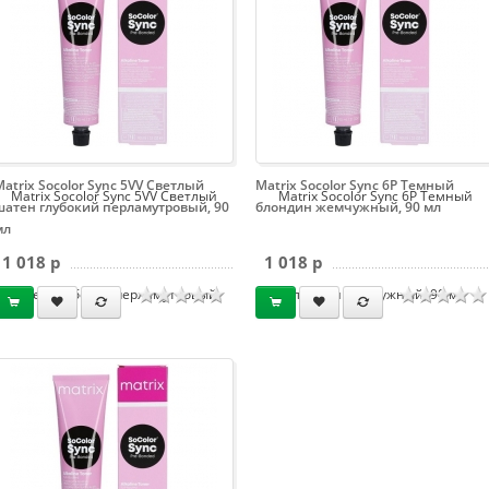
мл
Matrix Socolor Sync 5VV Светлый
Matrix Socolor Sync 6P Темный
Matrix Socolor Sync 5VV Светлый
Matrix Socolor Sync 6P Темный
шатен глубокий перламутровый, 90
блондин жемчужный, 90 мл
мл
1 018 p
1 018 p
шатен глубокий перламутровый,
блондин жемчужный, 90 мл
90 мл