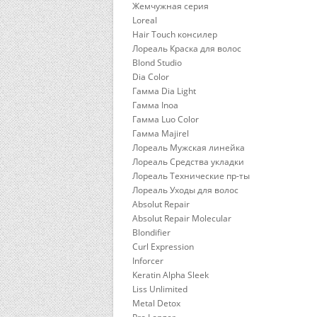
Жемчужная серия
Loreal
Hair Touch консилер
Лореаль Краска для волос
Blond Studio
Dia Color
Гамма Dia Light
Гамма Inoa
Гамма Luo Color
Гамма Majirel
Лореаль Мужская линейка
Лореаль Средства укладки
Лореаль Технические пр-ты
Лореаль Уходы для волос
Absolut Repair
Absolut Repair Molecular
Blondifier
Curl Expression
Inforcer
Keratin Alpha Sleek
Liss Unlimited
Metal Detox