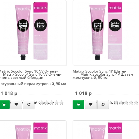
Matrix Socolor Sync 10NV Очень-
Matrix Socolor Sync 4P Шатен
Matrix Socolor Sync 10NV Очень-
Matrix Socolor Sync 4P Шатен
очень светлый блондин
жемчужный, 90 мл
натуральный перламутровый, 90 мл
1 018 p
1 018 p
очень светлый блондин
жемчужный, 90 мл
натуральный перламутровый, 90