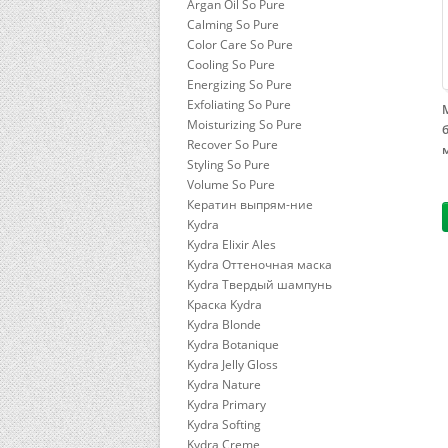
Argan Oil So Pure
Calming So Pure
Color Care So Pure
Cooling So Pure
Energizing So Pure
Exfoliating So Pure
Moisturizing So Pure
Recover So Pure
Styling So Pure
Volume So Pure
Кератин выпрям-ние
Kydra
Kydra Elixir Ales
Kydra Оттеночная маска
Kydra Твердый шампунь
Краска Kydra
Kydra Blonde
Kydra Botanique
Kydra Jelly Gloss
Kydra Nature
Kydra Primary
Kydra Softing
Kydra Сreme