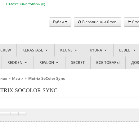
Отложенные товары (
0
)
Рубли
В сравнении
0
тов.
0
то
 CREW
KERASTASE
KEUNE
KYDRA
LEBEL
REDKEN
REVLON
SECRET
ВСЕ ТОВАРЫ
ДО
вная
»
Matrix
»
Matrix SoColor Sync
TRIX SOCOLOR SYNC