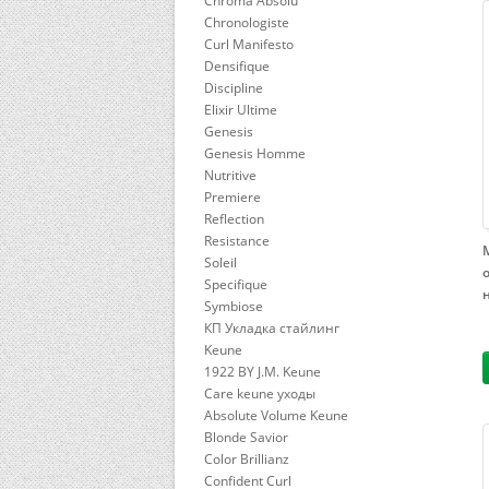
Chroma Absolu
Chronologiste
Curl Manifesto
Densifique
Discipline
Elixir Ultime
Genesis
Genesis Homme
Nutritive
Premiere
Reflection
Resistance
Soleil
Specifique
Symbiose
КП Укладка стайлинг
Keune
1922 BY J.M. Keune
Care keune уходы
Absolute Volume Keune
Blonde Savior
Color Brillianz
Confident Curl