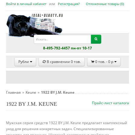
Войти в личный кабинет
или
Регистрация?
Отложенные товары (
0
)
8-495-792-4457 пн-пт 10-17
Рубли
В сравнении
0
тов.
0
тов. -
0
p
Главная
»
Keune
»
1922 BY J.M. Keune
Прайс-лист каталога
1922 BY J.M. KEUNE
Мужская серия средств 1922 BY J.M. Keune предлагает комплексный
уход для решения конкретных задач. Специализированные
средства для груминга. Широкий ассортимент стайлинга