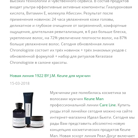
высоких технологий и чувственного сервиса. В состав продуктов
входят ультра-эффективные активные компоненты: Гиалуроновая
кислота, Витамин Е, молекула Абиссин. Результат после
применения новинок: 24 часа увлажнения кожи головы,
деликатное и глубокое очищение от загрязнений, комфортные
ощущения, длительная ревитализация, в 6 раз больше блеска,
укрепление волос, на 72% увеличение плотности волос, на 87%
больше увлажнение волос. Сегодня обновлённая линия
Chronologiste состоит их трёх новинок + трёх знакомых уходов с
обновлённой формулой + набор для ритуалов Kerastase
Chronologiste в салоне красоты.
Новая линия 1922 BY J.M. Keune для мужчин
15-03-2018
Мужчинам уже полюбилась косметика за
волосами мужчин
Keune Man
профессиональной линии
Care Line
. Купить
уходы этой линейки сегодня можно на сайте
интернет-магазина Идеал Бьюти. Сегодня мы
рады Вам представить абсолютно новую
концепцию косметических продуктов Keune
Man. Новая
эскорт
линия Реал Досуг включает