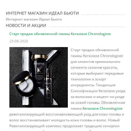
ИНТЕРНЕТ МАГАЗИН ИДЕАЛ БЬЮТИ
Интернет магазин Идеал Бьюти
НОВОСТИ И АКЦИИ
Старт продаж обновленной гаммы Kerastase Chronologiste
23-08-2020
Старт продаж обновленной
гаммы Kerastase Chronologiste
для клиентов премиального
сегмента салонов красоты,
которые выбирают передовые
технологии и эскорт
ингредиенты. Тенденция
Скинификации Kerastase ухода
за волосами и акцент на уходе
за кожей головы. Обновлённая
гамма
Kerastase Chronologiste
ревитализирующий восстанавливающий уход для кожи головы и
волос восстанавливает молодость кожи головы и волос. Новый
Ревитализирующий комплекс продолжает традицию синергии