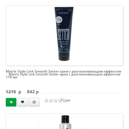
Matrix Style Link Smooth Setter крем с разглаживающим эффектом
Matrix Style Link Smooth Setter крем с разглаживающим эффектом
118 мл
1215
p
842 p
118 мл