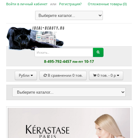
Войти в личный кабинет
или
Регистрация?
Отложенные товары (
0
)
8-495-792-4457 пн-пт 10-17
Рубли
В сравнении
0
тов.
0
тов. -
0
p