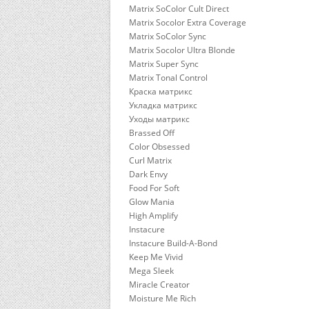
Matrix SoColor Cult Direct
Matrix Socolor Extra Coverage
Matrix SoColor Sync
Matrix Socolor Ultra Blonde
Matrix Super Sync
Matrix Tonal Control
Краска матрикс
Укладка матрикс
Уходы матрикс
Brassed Off
Color Obsessed
Curl Matrix
Dark Envy
Food For Soft
Glow Mania
High Amplify
Instacure
Instacure Build-A-Bond
Keep Me Vivid
Mega Sleek
Miracle Creator
Moisture Me Rich