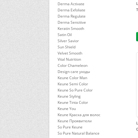
L
Derma Activate
Derma Exfoliate
Derma Regulate
Derma Sensitive
Keratin Smooth
Satin Oil
Silver Savior
Sun Shield
Velvet Smooth
Vital Nutrition
Color Chameleon
Design care уходы
Keune Color Man
Keune Semi Color
Keune So Pure Color
Keune Styling
Keune Tinta Color
Keune You
Keune Краска для волос
Keune Проявители
L
So Pure Keune
So Pure Natural Balance