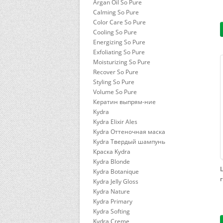
Argan Oil So Pure
Calming So Pure
Color Care So Pure
Cooling So Pure
Energizing So Pure
Exfoliating So Pure
Moisturizing So Pure
Recover So Pure
Styling So Pure
Volume So Pure
Кератин выпрям-ние
Kydra
Kydra Elixir Ales
Kydra Оттеночная маска
Kydra Твердый шампунь
Краска Kydra
Kydra Blonde
Kydra Botanique
г
Kydra Jelly Gloss
Kydra Nature
Kydra Primary
Kydra Softing
Kydra Сreme