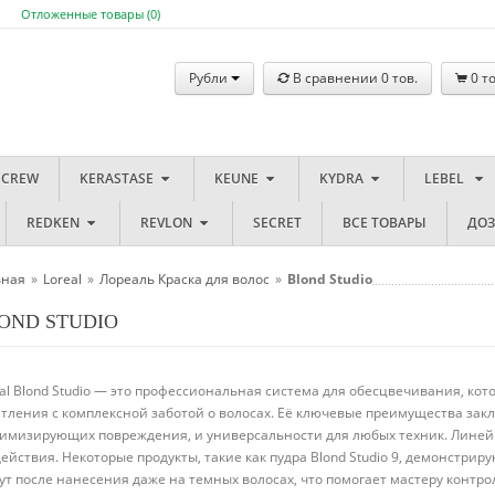
Отложенные товары (
0
)
Рубли
В сравнении
0
тов.
0
то
 CREW
KERASTASE
KEUNE
KYDRA
LEBEL
REDKEN
REVLON
SECRET
ВСЕ ТОВАРЫ
ДО
вная
»
Loreal
»
Лореаль Краска для волос
»
Blond Studio
OND STUDIO
al Blond Studio — это профессиональная система для обесцвечивания, ко
тления с комплексной заботой о волосах. Её ключевые преимущества зак
имизирующих повреждения, и универсальности для любых техник. Линейк
ействия. Некоторые продукты, такие как пудра Blond Studio 9, демонстрир
т после нанесения даже на темных волосах, что помогает мастеру контрол