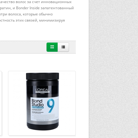
ачество волос за счет инновационных
ратин, и Bonder Inside запатентованный
три волоса, которые обычно
остность этих связей, минимизируя