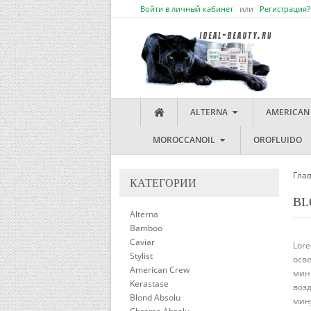
Войти в личный кабинет
или
Регистрация?
ALTERNA
AMERICAN
MOROCCANOIL
OROFLUIDO
Гла
КАТЕГОРИИ
BL
Alterna
Bamboo
Caviar
Lore
Stylist
осве
American Crew
мин
Kerastase
возд
Blond Absolu
мину