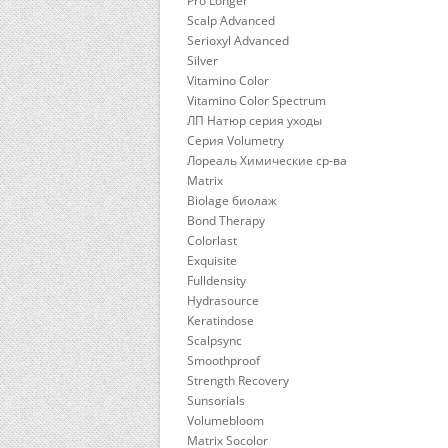
Pro Longer
Scalp Advanced
Serioxyl Advanced
Silver
Vitamino Color
Vitamino Color Spectrum
ЛП Натюр серия уходы
Серия Volumetry
Лореаль Химические ср-ва
Matrix
Biolage биолаж
Bond Therapy
Colorlast
Exquisite
Fulldensity
Hydrasource
Keratindose
Scalpsync
Smoothproof
Strength Recovery
Sunsorials
Volumebloom
Matrix Socolor