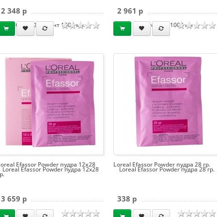
2 348 p
2 961 p
Олео-Оксидент 1000 мл.
Developer 1000 мл
Loreal Efassor Powder пудра 12х28
Loreal Efassor Powder пудра 28 гр.
Loreal Efassor Powder пудра 12х28
Loreal Efassor Powder пудра 28 гр.
р.
3 659 p
338 p
гр.