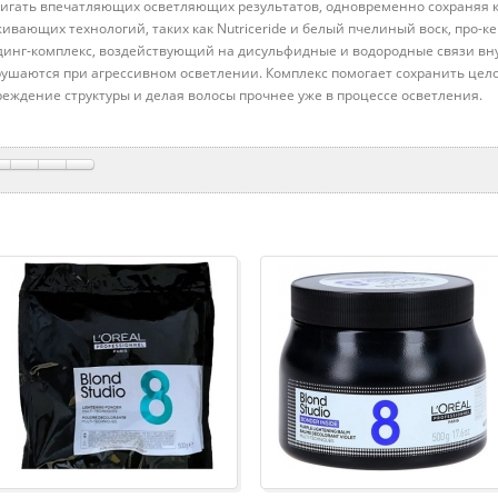
тигать впечатляющих осветляющих результатов, одновременно сохраняя к
ивающих технологий, таких как Nutriceride и белый пчелиный воск, про-ке
динг-комплекс, воздействующий на дисульфидные и водородные связи вну
рушаются при агрессивном осветлении. Комплекс помогает сохранить цел
еждение структуры и делая волосы прочнее уже в процессе осветления.