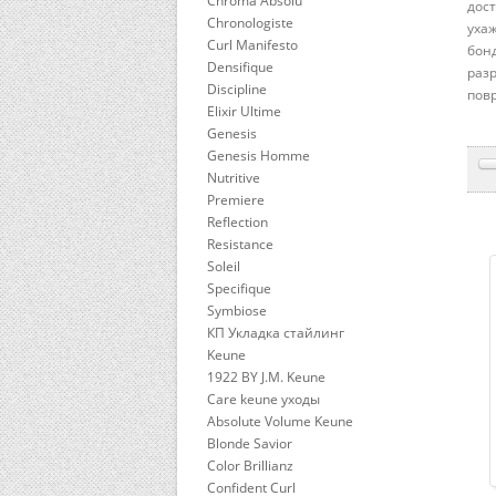
Chroma Absolu
дос
Chronologiste
ухаж
Curl Manifesto
бон
Densifique
раз
Discipline
повр
Elixir Ultime
Genesis
Genesis Homme
Nutritive
Premiere
Reflection
Resistance
Soleil
Specifique
Symbiose
КП Укладка стайлинг
Keune
1922 BY J.M. Keune
Care keune уходы
Absolute Volume Keune
Blonde Savior
Color Brillianz
Confident Curl