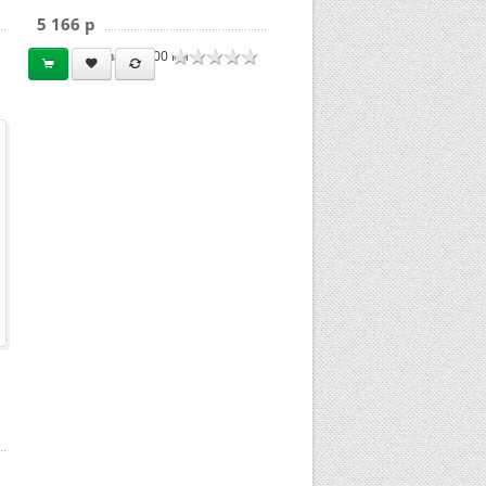
5 166 p
паста 500 мл