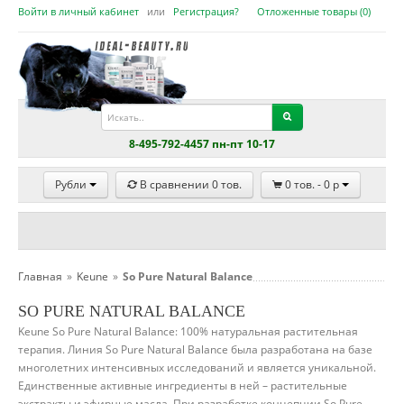
Войти в личный кабинет
или
Регистрация?
Отложенные товары (
0
)
8-495-792-4457 пн-пт 10-17
Рубли
В сравнении
0
тов.
0
тов. -
0
p
Главная
»
Keune
»
So Pure Natural Balance
SO PURE NATURAL BALANCE
Keune So Pure Natural Balance: 100% натуральная растительная
терапия. Линия So Pure Natural Balance была разработана на базе
многолетних интенсивных исследований и является уникальной.
Единственные активные ингредиенты в ней – растительные
экстракты и эфирные масла. При разработке концепции So Pure