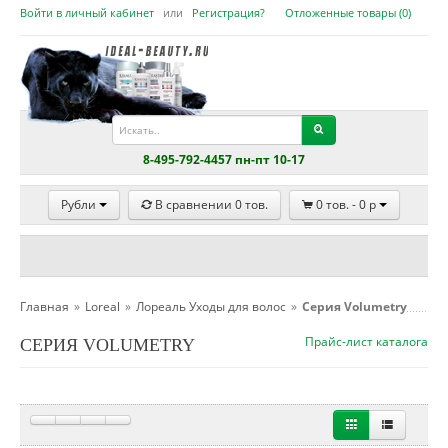
Войти в личный кабинет
или
Регистрация?
Отложенные товары (
0
)
8-495-792-4457 пн-пт 10-17
Рубли
В сравнении
0
тов.
0
тов. -
0
p
Главная
»
Loreal
»
Лореаль Уходы для волос
»
Серия Volumetry
Прайс-лист каталога
СЕРИЯ VOLUMETRY