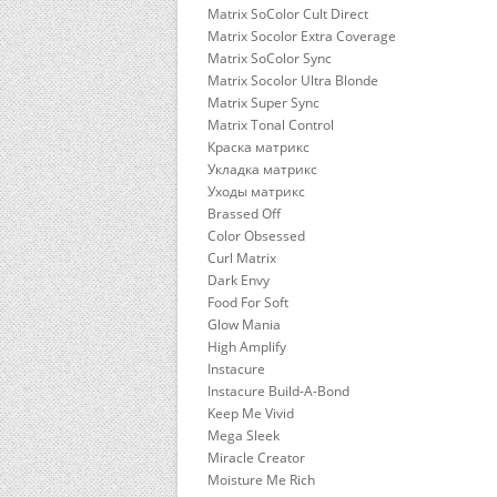
Matrix SoColor Cult Direct
Matrix Socolor Extra Coverage
Matrix SoColor Sync
Matrix Socolor Ultra Blonde
Matrix Super Sync
Matrix Tonal Control
Краска матрикс
Укладка матрикс
Уходы матрикс
Brassed Off
Color Obsessed
Curl Matrix
Dark Envy
Food For Soft
Glow Mania
High Amplify
Instacure
Instacure Build-A-Bond
Keep Me Vivid
Mega Sleek
Miracle Creator
Moisture Me Rich