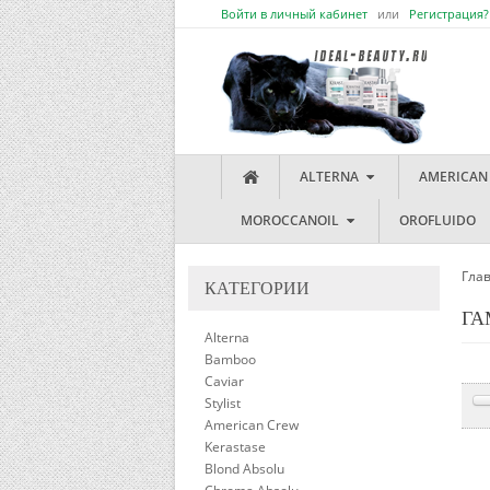
Войти в личный кабинет
или
Регистрация?
ALTERNA
AMERICAN
MOROCCANOIL
OROFLUIDO
Гла
КАТЕГОРИИ
ГА
Alterna
Bamboo
Caviar
Stylist
American Crew
Kerastase
Blond Absolu