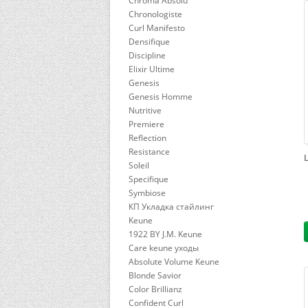
Chroma Absolu
Chronologiste
Curl Manifesto
Densifique
Discipline
Elixir Ultime
Genesis
Genesis Homme
Nutritive
Premiere
Reflection
Resistance
L
Soleil
Specifique
Symbiose
КП Укладка стайлинг
Keune
1922 BY J.M. Keune
Care keune уходы
Absolute Volume Keune
Blonde Savior
Color Brillianz
Confident Curl