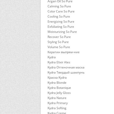
Argan Oil So Pure
Calming So Pure
Color Care So Pure
Cooling So Pure
Energizing So Pure
Exfoliating So Pure
Moisturizing So Pure
Recover So Pure
Styling So Pure
Volume So Pure
Кератин выпрям-ние
Kydra
Kydra Elixir Ales
Kydra Оттеночная маска
Kydra Твердый шампунь
Краска Kydra
Kydra Blonde
Kydra Botanique
Kydra Jelly Gloss
Kydra Nature
Kydra Primary
Kydra Softing
Kydra Сreme