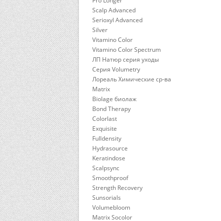
Pro Longer
Scalp Advanced
Serioxyl Advanced
Silver
Vitamino Color
Vitamino Color Spectrum
ЛП Натюр серия уходы
Серия Volumetry
Лореаль Химические ср-ва
Matrix
Biolage биолаж
Bond Therapy
Colorlast
Exquisite
Fulldensity
Hydrasource
Keratindose
Scalpsync
Smoothproof
Strength Recovery
Sunsorials
Volumebloom
Matrix Socolor