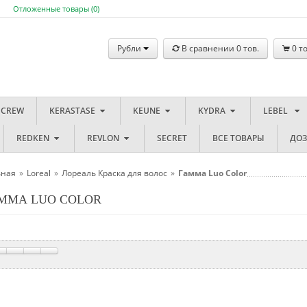
Отложенные товары (
0
)
Рубли
В сравнении
0
тов.
0
то
 CREW
KERASTASE
KEUNE
KYDRA
LEBEL
REDKEN
REVLON
SECRET
ВСЕ ТОВАРЫ
ДО
вная
»
Loreal
»
Лореаль Краска для волос
»
Гамма Luo Color
ММА LUO COLOR