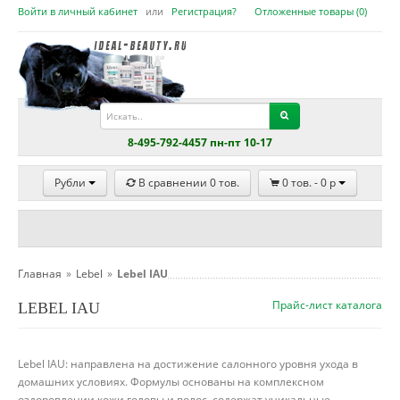
Войти в личный кабинет
или
Регистрация?
Отложенные товары (
0
)
8-495-792-4457 пн-пт 10-17
Рубли
В сравнении
0
тов.
0
тов. -
0
p
Главная
»
Lebel
»
Lebel IAU
Прайс-лист каталога
LEBEL IAU
Lebel IAU: направлена на достижение салонного уровня ухода в
домашних условиях. Формулы основаны на комплексном
оздоровлении кожи головы и волос, содержат уникальные