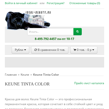
Войти в личный кабинет
или
Регистрация?
Отложенные товары (
0
)
8-495-792-4457 пн-пт 10-17
Рубли
В сравнении
0
тов.
0
тов. -
0
p
Главная
»
Keune
»
Keune Tinta Color
Прайс-лист каталога
KEUNE TINTA COLOR
Краска для волос Keune Tinta Color — это профессиональная
перманентная краска, которая сочетает в себе стойкий цвет и уход
за волосами. Благодаря экстракту красных водорослей и полимерам