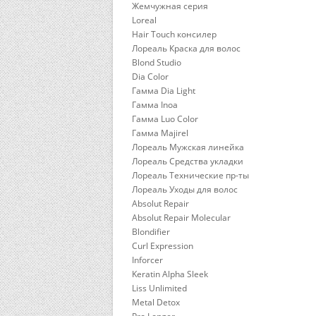
Жемчужная серия
Loreal
Hair Touch консилер
Лореаль Краска для волос
Blond Studio
Dia Color
Гамма Dia Light
Гамма Inoa
Гамма Luo Color
Гамма Majirel
Лореаль Мужская линейка
Лореаль Средства укладки
Лореаль Технические пр-ты
Лореаль Уходы для волос
Absolut Repair
Absolut Repair Molecular
Blondifier
Curl Expression
Inforcer
Keratin Alpha Sleek
Liss Unlimited
Metal Detox