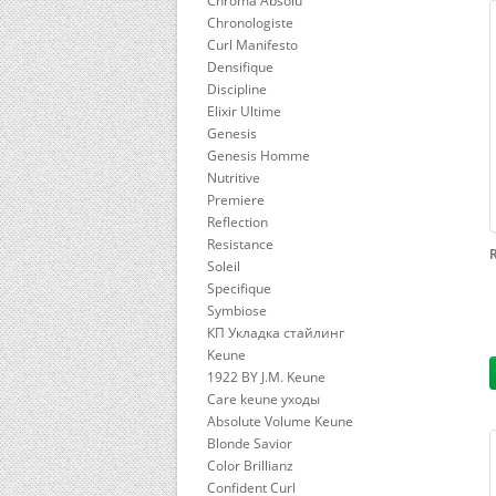
Chroma Absolu
Chronologiste
Curl Manifesto
Densifique
Discipline
Elixir Ultime
Genesis
Genesis Homme
Nutritive
Premiere
Reflection
Resistance
Soleil
Specifique
Symbiose
КП Укладка стайлинг
Keune
1922 BY J.M. Keune
Care keune уходы
Absolute Volume Keune
Blonde Savior
Color Brillianz
Confident Curl