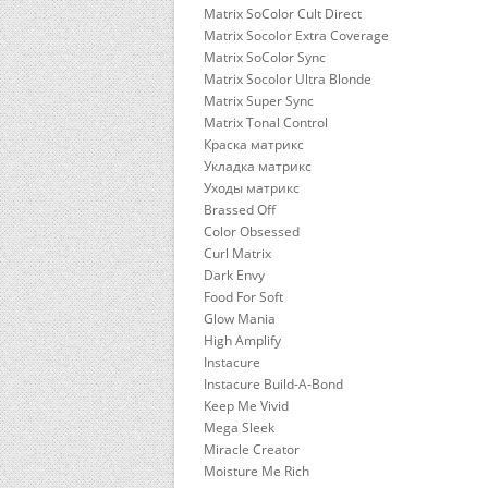
Matrix SoColor Cult Direct
Matrix Socolor Extra Coverage
Matrix SoColor Sync
Matrix Socolor Ultra Blonde
Matrix Super Sync
Matrix Tonal Control
Краска матрикс
Укладка матрикс
Уходы матрикс
Brassed Off
Color Obsessed
Curl Matrix
Dark Envy
Food For Soft
Glow Mania
High Amplify
Instacure
Instacure Build-A-Bond
Keep Me Vivid
Mega Sleek
Miracle Creator
Moisture Me Rich