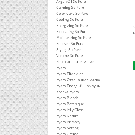
Argan Oil So Pure
Calming So Pure
Color Care So Pure
Cooling So Pure
Energizing So Pure
Exfoliating So Pure
Moisturizing So Pure
Recover So Pure
Styling So Pure
Volume So Pure
Кератин выпрям-ние
Kydra
Kydra Elixir Ales
Kydra Оттеночная маска
Kydra Твердый шампунь
Краска Kydra
Kydra Blonde
Kydra Botanique
Kydra Jelly Gloss
Kydra Nature
Kydra Primary
Kydra Softing
Kydra Сreme