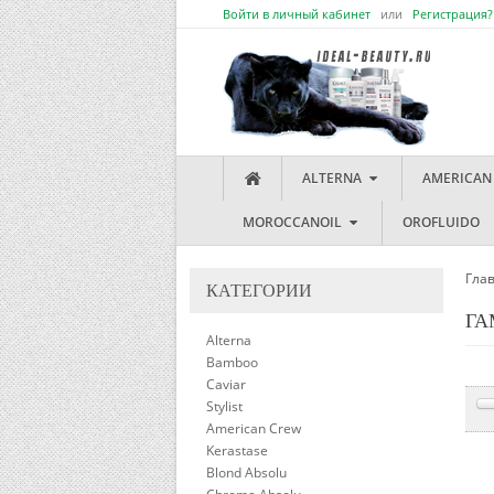
Войти в личный кабинет
или
Регистрация?
ALTERNA
AMERICAN
MOROCCANOIL
OROFLUIDO
Гла
КАТЕГОРИИ
ГА
Alterna
Bamboo
Caviar
Stylist
American Crew
Kerastase
Blond Absolu