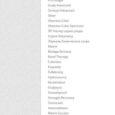
Pro Longer
Scalp Advanced
Serioxyl Advanced
Silver
Vitamino Color
Vitamino Color Spectrum
ЛП Натюр серия уходы
Серия Volumetry
Лореаль Химические ср-ва
Matrix
Biolage биолаж
Bond Therapy
Colorlast
Exquisite
Fulldensity
Hydrasource
Keratindose
Scalpsync
Smoothproof
Strength Recovery
Sunsorials
Volumebloom
Matrix Socolor