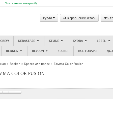
Отложенные товары (
0
)
Рубли
В сравнении
0
тов.
0
то
 CREW
KERASTASE
KEUNE
KYDRA
LEBEL
REDKEN
REVLON
SECRET
ВСЕ ТОВАРЫ
ДО
вная
»
Redken
»
Краска для волос
»
Гамма Color Fusion
ММА COLOR FUSION