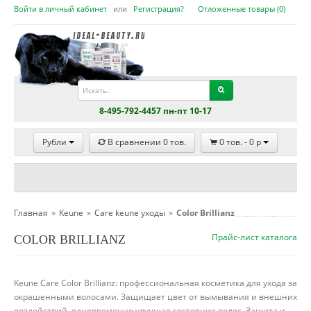
Войти в личный кабинет
или
Регистрация?
Отложенные товары (
0
)
8-495-792-4457 пн-пт 10-17
Рубли
В сравнении
0
тов.
0
тов. -
0
p
Главная
»
Keune
»
Care keune уходы
»
Color Brillianz
Прайс-лист каталога
COLOR BRILLIANZ
Keune Care Color Brillianz: профессиональная косметика для ухода за
окрашенными волосами. Защищает цвет от вымывания и внешних
воздействий, одновременно улучшая состояние волос. Защита и