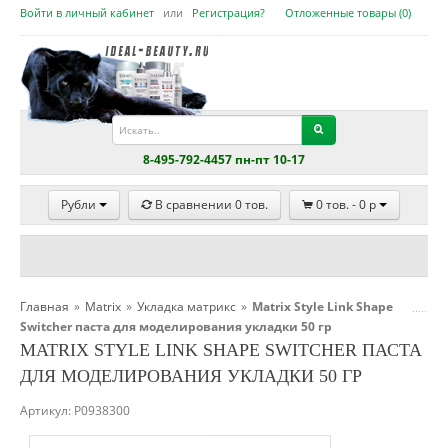
Войти в личный кабинет
или
Регистрация?
Отложенные товары (
0
)
8-495-792-4457 пн-пт 10-17
Рубли
В сравнении
0
тов.
0
тов. -
0
p
Главная
»
Matrix
»
Укладка матрикс
»
Matrix Style Link Shape
Switcher паста для моделирования укладки 50 гр
MATRIX STYLE LINK SHAPE SWITCHER ПАСТА
ДЛЯ МОДЕЛИРОВАНИЯ УКЛАДКИ 50 ГР
Артикул:
P0938300