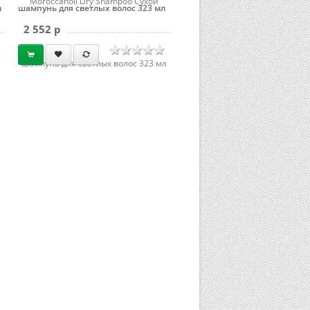
Moroccanoil Dry Shampoo Сухой
л
шампунь для светлых волос 323 мл
2 552 p
шампунь для светлых волос 323 мл