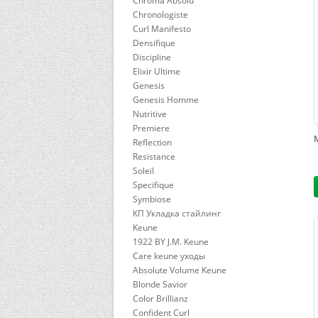
Chroma Absolu
Chronologiste
Curl Manifesto
Densifique
Discipline
Elixir Ultime
Genesis
Genesis Homme
Nutritive
Premiere
Reflection
Resistance
Soleil
Specifique
Symbiose
КП Укладка стайлинг
Keune
1922 BY J.M. Keune
Care keune уходы
Absolute Volume Keune
Blonde Savior
Color Brillianz
Confident Curl