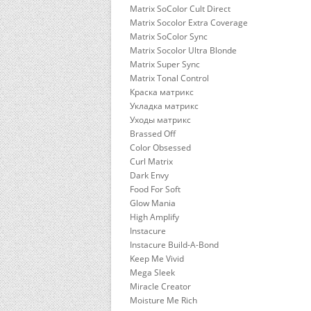
Matrix SoColor Cult Direct
Matrix Socolor Extra Coverage
Matrix SoColor Sync
Matrix Socolor Ultra Blonde
Matrix Super Sync
Matrix Tonal Control
Краска матрикс
Укладка матрикс
Уходы матрикс
Brassed Off
Color Obsessed
Curl Matrix
Dark Envy
Food For Soft
Glow Mania
High Amplify
Instacure
Instacure Build-A-Bond
Keep Me Vivid
Mega Sleek
Miracle Creator
Moisture Me Rich