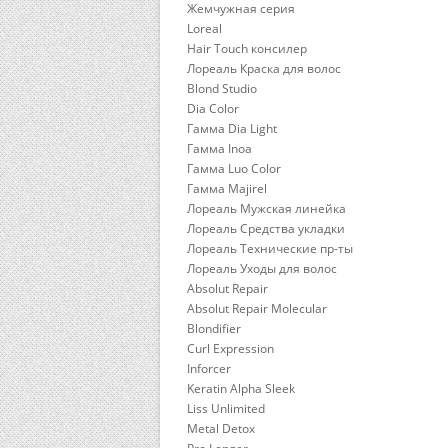
Жемчужная серия
Loreal
Hair Touch консилер
Лореаль Краска для волос
Blond Studio
Dia Color
Гамма Dia Light
Гамма Inoa
Гамма Luo Color
Гамма Majirel
Лореаль Мужская линейка
Лореаль Средства укладки
Лореаль Технические пр-ты
Лореаль Уходы для волос
Absolut Repair
Absolut Repair Molecular
Blondifier
Curl Expression
Inforcer
Keratin Alpha Sleek
Liss Unlimited
Metal Detox