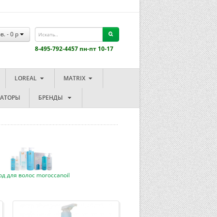
в. -
0
p
8-495-792-4457 пн-пт 10-17
LOREAL
MATRIX
ЗАТОРЫ
БРЕНДЫ
од для волос moroccanoil