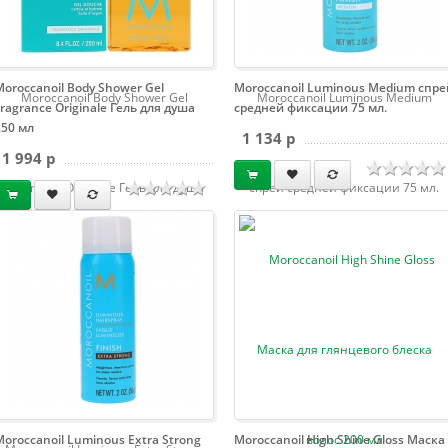
Moroccanoil Body Shower Gel
Moroccanoil Luminous Medium спре
Moroccanoil Body Shower Gel
Moroccanoil Luminous Medium
Fragrance Originale Гель для душа
средней фиксации 75 мл.
250 мл
1 134 p
1 994 p
Fragrance Originale Гель для душа
спрей средней фиксации 75 мл.
250 мл
Moroccanoil Luminous Extra Strong
Moroccanoil High Shine Gloss Маска