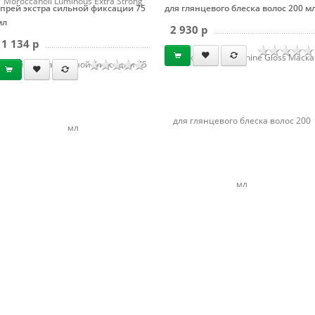
Moroccanoil Luminous Extra Strong
спрей экстра сильной фиксации 75
для глянцевого блеска волос 200 м
мл
2 930 p
1 134 p
Moroccanoil High Shine Gloss Маска
спрей экстра сильной фиксации 75
для глянцевого блеска волос 200
мл
мл