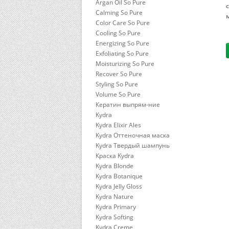
Argan Oil So Pure
Calming So Pure
Color Care So Pure
Cooling So Pure
Energizing So Pure
Exfoliating So Pure
Moisturizing So Pure
Recover So Pure
Styling So Pure
Volume So Pure
Кератин выпрям-ние
Kydra
Kydra Elixir Ales
Kydra Оттеночная маска
Kydra Твердый шампунь
Краска Kydra
Kydra Blonde
Kydra Botanique
Kydra Jelly Gloss
Kydra Nature
Kydra Primary
Kydra Softing
Kydra Сreme