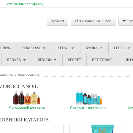
Отложенные товары (
0
)
Рубли
В сравнении
0
тов.
0
то
 CREW
KERASTASE
KEUNE
KYDRA
LEBEL
REDKEN
REVLON
SECRET
ВСЕ ТОВАРЫ
ДО
Главная
»
Moroccanoil
MOROCCANOIL
Moroccanoil для тела
Ух
Стайлинг moroccanoil
НОВИНКИ КАТАЛОГА