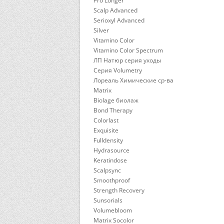
Pro Longer
Scalp Advanced
Serioxyl Advanced
Silver
Vitamino Color
Vitamino Color Spectrum
ЛП Натюр серия уходы
Серия Volumetry
Лореаль Химические ср-ва
Matrix
Biolage биолаж
Bond Therapy
Colorlast
Exquisite
Fulldensity
Hydrasource
Keratindose
Scalpsync
Smoothproof
Strength Recovery
Sunsorials
Volumebloom
Matrix Socolor