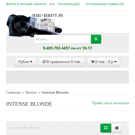
Войти в личный кабинет
или
Регистрация?
Отложенные товары (
0
)
8-495-792-4457 пн-пт 10-17
Рубли
В сравнении
0
тов.
0
тов. -
0
p
Главная
»
Revlon
»
Intense Blonde
Прайс-лист каталога
INTENSE BLONDE