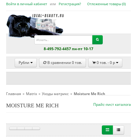
Войти в личный кабинет
или
Регистрация?
Отложенные товары (
0
)
8-495-792-4457 пн-пт 10-17
Рубли
В сравнении
0
тов.
0
тов. -
0
p
Главная
»
Matrix
»
Уходы матрикс
»
Moisture Me Rich
Прайс-лист каталога
MOISTURE ME RICH