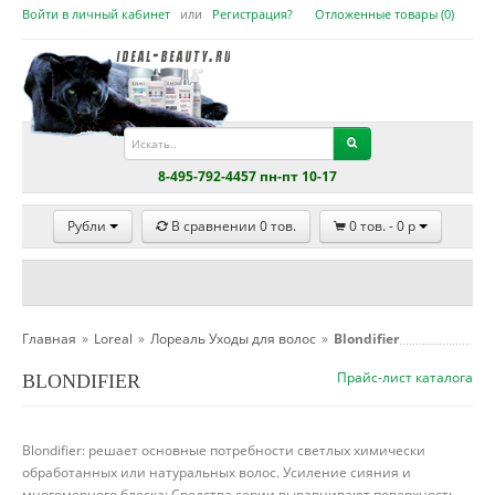
Войти в личный кабинет
или
Регистрация?
Отложенные товары (
0
)
8-495-792-4457 пн-пт 10-17
Рубли
В сравнении
0
тов.
0
тов. -
0
p
Главная
»
Loreal
»
Лореаль Уходы для волос
»
Blondifier
Прайс-лист каталога
BLONDIFIER
Blondifier: решает основные потребности светлых химически
обработанных или натуральных волос. Усиление сияния и
многомерного блеска: Средства серии выравнивают поверхность