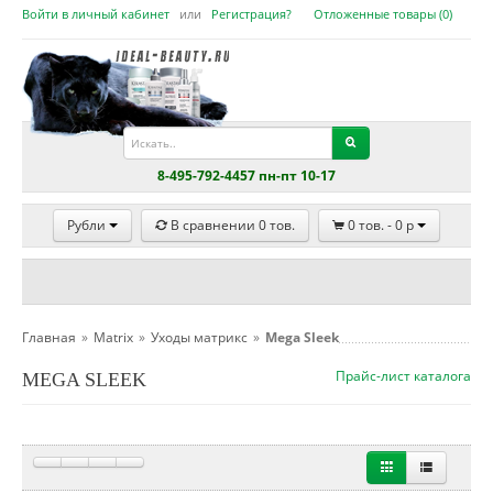
Войти в личный кабинет
или
Регистрация?
Отложенные товары (
0
)
8-495-792-4457 пн-пт 10-17
Рубли
В сравнении
0
тов.
0
тов. -
0
p
Главная
»
Matrix
»
Уходы матрикс
»
Mega Sleek
Прайс-лист каталога
MEGA SLEEK