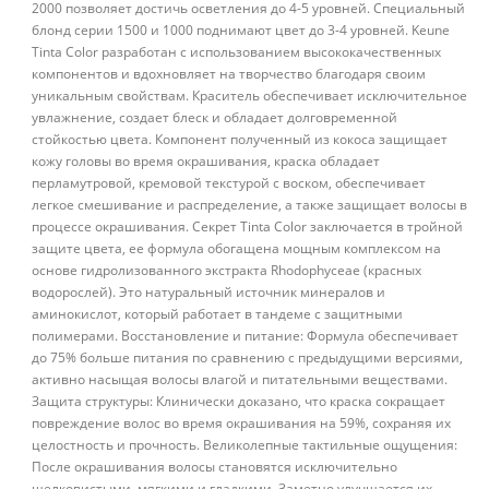
2000 позволяет достичь осветления до 4-5 уровней. Специальный
блонд серии 1500 и 1000 поднимают цвет до 3-4 уровней. Keune
Tinta Color разработан с использованием высококачественных
компонентов и вдохновляет на творчество благодаря своим
уникальным свойствам. Краситель обеспечивает исключительное
увлажнение, создает блеск и обладает долговременной
стойкостью цвета. Компонент полученный из кокоса защищает
кожу головы во время окрашивания, краска обладает
перламутровой, кремовой текстурой с воском, обеспечивает
легкое смешивание и распределение, а также защищает волосы в
процессе окрашивания. Секрет Tinta Color заключается в тройной
защите цвета, ее формула обогащена мощным комплексом на
основе гидролизованного экстракта Rhodophyceae (красных
водорослей). Это натуральный источник минералов и
аминокислот, который работает в тандеме с защитными
полимерами. Восстановление и питание: Формула обеспечивает
до 75% больше питания по сравнению с предыдущими версиями,
активно насыщая волосы влагой и питательными веществами.
Защита структуры: Клинически доказано, что краска сокращает
повреждение волос во время окрашивания на 59%, сохраняя их
целостность и прочность. Великолепные тактильные ощущения:
После окрашивания волосы становятся исключительно
шелковистыми, мягкими и гладкими. Заметно улучшается их