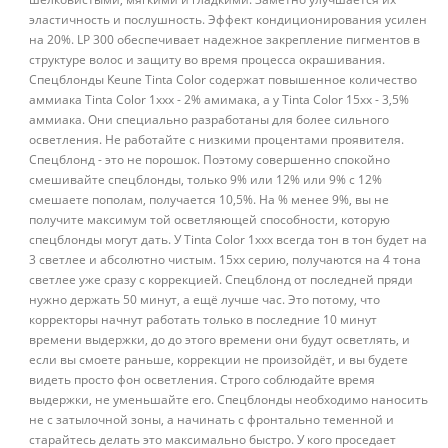
эластичность и послушность. Эффект кондиционирования усилен
на 20%. LP 300 обеспечивает надежное закрепление пигментов в
структуре волос и защиту во время процесса окрашивания.
Спецблонды Keune Tinta Color содержат повышенное количество
аммиака Tinta Color 1ххх - 2% амимака, а у Tinta Color 15хх - 3,5%
аммиака. Они специально разработаны для более сильного
осветления. Не работайте с низкими процентами проявителя.
Cпецблонд - это не порошок. Поэтому совершенно спокойно
смешивайте спецблонды, только 9% или 12% или 9% с 12%
смешаете пополам, получается 10,5%. На % менее 9%, вы не
получите максимум той осветляющей способности, которую
спецблонды могут дать. У Tinta Color 1ххх всегда тон в тон будет на
3 светлее и абсолютно чистым. 15хх серию, получаются на 4 тона
светлее уже сразу с коррекцией. Спецблонд от последней пряди
нужно держать 50 минут, а ещё лучше час. Это потому, что
корректоры начнут работать только в последние 10 минут
времени выдержки, до до этого времени они будут осветлять, и
если вы смоете раньше, коррекции не произойдёт, и вы будете
видеть просто фон осветления. Строго соблюдайте время
выдержки, не уменьшайте его. Спецблонды необходимо наносить
не с затылочной зоны, а начинать с фронтально теменной и
старайтесь делать это максимально быстро. У кого проседает