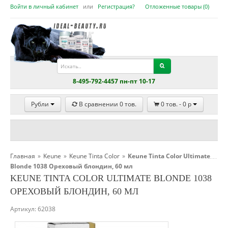
Войти в личный кабинет
или
Регистрация?
Отложенные товары (
0
)
8-495-792-4457 пн-пт 10-17
Рубли
В сравнении
0
тов.
0
тов. -
0
p
Главная
»
Keune
»
Keune Tinta Color
»
Keune Tinta Color Ultimate
Blonde 1038 Ореховый блондин, 60 мл
KEUNE TINTA COLOR ULTIMATE BLONDE 1038
ОРЕХОВЫЙ БЛОНДИН, 60 МЛ
Артикул:
62038