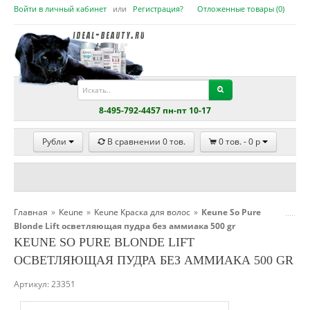
Войти в личный кабинет
или
Регистрация?
Отложенные товары (
0
)
8-495-792-4457 пн-пт 10-17
Рубли
В сравнении
0
тов.
0
тов. -
0
p
Главная
»
Keune
»
Keune Краска для волос
»
Keune So Pure
Blonde Lift осветляющая пудра без аммиака 500 gr
KEUNE SO PURE BLONDE LIFT
ОСВЕТЛЯЮЩАЯ ПУДРА БЕЗ АММИАКА 500 GR
Артикул:
23351