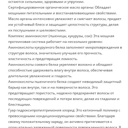
остаются сильными, здоровыми и упругими.
Сертифицированное органическое масло арганы: Обладает
мощными питательными и восстанавливающими свойствами.
Масло арганы интенсивно увлажняет и смягчает волосы, придает
им устойчивый блеск и защищает целостность структуры, делая
их послушными и шелковистыми.
Комплекс аминокислот (пшеницы, кукурузы, сои): Эта мощная
протеиновая система работает на нескольких уровнях:
Аминокислоты кукурузного белка заполняют микроповреждения в
структуре волоса, значительно улучшая его прочность,
эластичность и предотвращая ломкость.
Аминокислоты соевого белка укрепляют волокно и обладают
способностью удерживать влагу внутри волоса, обеспечивая
длительное увлажнение и гладкость.
Аминокислоты пшеничного белка создают невидимый защитный
барьер как внутри, так и на поверхности волоса. Это
предотвращает пористость, надежно предохраняет волосы от
последующих повреждений и потери влаги, делая их гладкими и
блестящими.
Гуар гидроксипропилтримония хлорид: Это катионный полимер с
превосходными кондиционирующими свойствами. Благодаря
своему положительному заряду, он активно притягивается к
отрицательно заряженной поверхности поврежденного волоса. В