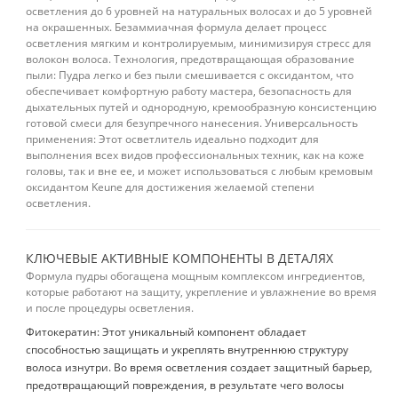
осветления до 6 уровней на натуральных волосах и до 5 уровней
на окрашенных. Безаммиачная формула делает процесс
осветления мягким и контролируемым, минимизируя стресс для
волокон волоса. Технология, предотвращающая образование
пыли: Пудра легко и без пыли смешивается с оксидантом, что
обеспечивает комфортную работу мастера, безопасность для
дыхательных путей и однородную, кремообразную консистенцию
готовой смеси для безупречного нанесения. Универсальность
применения: Этот осветлитель идеально подходит для
выполнения всех видов профессиональных техник, как на коже
головы, так и вне ее, и может использоваться с любым кремовым
оксидантом Keune для достижения желаемой степени
осветления.
КЛЮЧЕВЫЕ АКТИВНЫЕ КОМПОНЕНТЫ В ДЕТАЛЯХ
Формула пудры обогащена мощным комплексом ингредиентов,
которые работают на защиту, укрепление и увлажнение во время
и после процедуры осветления.
Фитокератин: Этот уникальный компонент обладает
способностью защищать и укреплять внутреннюю структуру
волоса изнутри. Во время осветления создает защитный барьер,
предотвращающий повреждения, в результате чего волосы