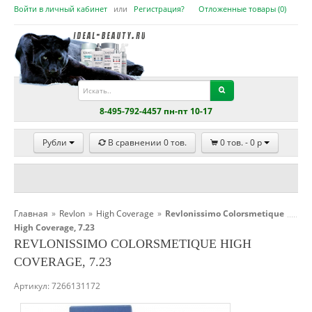
Войти в личный кабинет
или
Регистрация?
Отложенные товары (
0
)
8-495-792-4457 пн-пт 10-17
Рубли
В сравнении
0
тов.
0
тов. -
0
p
Главная
»
Revlon
»
High Coverage
»
Revlonissimo Colorsmetique
High Coverage, 7.23
REVLONISSIMO COLORSMETIQUE HIGH
COVERAGE, 7.23
Артикул:
7266131172