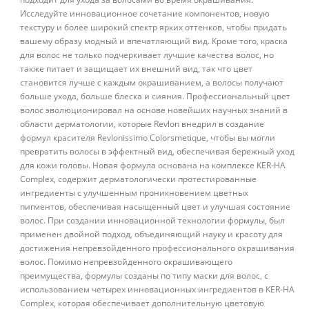
Исследуйте инновационное сочетание компонентов, новую
текстуру и более широкий спектр ярких оттенков, чтобы придать
вашему образу модный и впечатляющий вид. Кроме того, краска
для волос не только подчеркивает лучшие качества волос, но
также питает и защищает их внешний вид, так что цвет
становится лучше с каждым окрашиванием, а волосы получают
больше ухода, больше блеска и сияния. Профессиональный цвет
волос эволюционировал на основе новейших научных знаний в
области дерматологии, которые Revlon внедрил в создание
формул красителя Revlonissimo Colorsmetique, чтобы вы могли
превратить волосы в эффектный вид, обеспечивая бережный уход
для кожи головы. Новая формула основана на комплексе KER-HA
Complex, содержит дерматологически протестированные
ингредиенты с улучшенным проникновением цветных
пигментов, обеспечивая насыщенный цвет и улучшая состояние
волос. При создании инновационной технологии формулы, был
применен двойной подход, объединяющий науку и красоту для
достижения непревзойденного профессионального окрашивания
волос. Помимо непревзойденного окрашивающего
преимущества, формулы созданы по типу маски для волос, с
использованием четырех инновационных ингредиентов в KER-HA
Complex, которая обеспечивает дополнительную цветовую