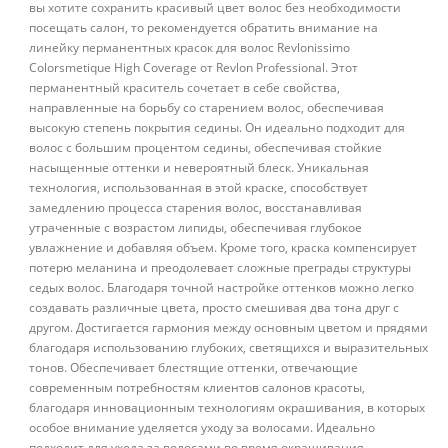
вы хотите сохранить красивый цвет волос без необходимости
посещать салон, то рекомендуется обратить внимание на
линейку перманентных красок для волос Revlonissimo
Colorsmetique High Coverage от Revlon Professional. Этот
перманентный краситель сочетает в себе свойства,
направленные на борьбу со старением волос, обеспечивая
высокую степень покрытия седины. Он идеально подходит для
волос с большим процентом седины, обеспечивая стойкие
насыщенные оттенки и невероятный блеск. Уникальная
технология, использованная в этой краске, способствует
замедлению процесса старения волос, восстанавливая
утраченные с возрастом липиды, обеспечивая глубокое
увлажнение и добавляя объем. Кроме того, краска компенсирует
потерю меланина и преодолевает сложные преграды структуры
седых волос. Благодаря точной настройке оттенков можно легко
создавать различные цвета, просто смешивая два тона друг с
другом. Достигается гармония между основным цветом и прядями
благодаря использованию глубоких, светящихся и выразительных
тонов. Обеспечивает блестящие оттенки, отвечающие
современным потребностям клиентов салонов красоты,
благодаря инновационным технологиям окрашивания, в которых
особое внимание уделяется уходу за волосами. Идеально
подходит для ухода за волосами во время окрашивания.