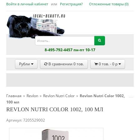
Войти в личный кабинет
или
Регистрация?
Отложенные товары (
0
)
8-495-792-4457 пн-пт 10-17
Рубли
В сравнении
0
тов.
0
тов. -
0
p
Главная
»
Revlon
»
Revlon Nutri Color
»
Revlon Nutri Color 1002,
100 мл
REVLON NUTRI COLOR 1002, 100 МЛ
Артикул:
7205529002