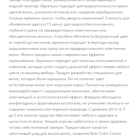
модной палитре. Идеально подходит для выразительности ярких
цветов волос, усиления оттенков или создания преображения.
Сколько времени нужно, чтобы увидеть изменения? 3 минуты для
обновления цвета и 15 минут для модного/интенсивного,
глубокого цвета на предварительно осветленных или
обесцвеченных волосах. Способны обеспечить безупречный цвет
от корней до кончиков; идеально подходит в периоды между
окрашиваниями или сразу после предварительного осветления
волос. Можно придать самые современные эффекты
окрашивания. Идеально подходит для опытных пользователей и
новичков, которые хотят создать дымчатый эффект поверх любого
цвета по вашему выбору. Продукт разработан специально для
волос, которые были окрашены. Он не изменит цвет
естественных волос или отросшие корни. Пигменты немедленно
взаимодействуют с окрашенными волосами, обеспечивая
смягчающий и антистатический эффект. Формула обогащена
альфагидрокси-фруктовыми кислотами, не утяжеляет волосы и не
содержит аммиака или перекиси водорода. С уровнем pH от 4, 5
до 5 это нежное средство обеспечивает заботу о здоровье и
целостности волос. Каждое утро вы заботитесь о своем здоровье,
готовя себе полезный завтрак. Предоставьте такой же
заботливый уход для ваших волос, позволяя Nutri Color Creme