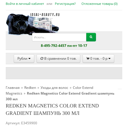
Войти в личный кабинет
или
Регистрация?
Отложенные товары (
0
)
8-495-792-4457 пн-пт 10-17
Рубли
В сравнении
0
тов.
0
тов. -
0
p
Главная
»
Redken
»
Уходы для волос
»
Color Extend
Magnetics
»
Redken Magnetics Color Extend Gradient шампунь
300 мл
REDKEN MAGNETICS COLOR EXTEND
GRADIENT ШАМПУНЬ 300 МЛ
Артикул:
E3459900