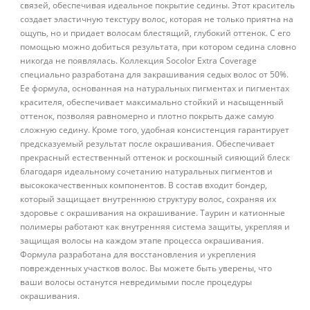
связей, обеспечивая идеальное покрытие седины. Этот краситель
создает эластичную текстуру волос, которая не только приятна на
ощупь, но и придает волосам блестящий, глубокий оттенок. С его
помощью можно добиться результата, при котором седина словно
никогда не появлялась. Коллекция Socolor Extra Coverage
специально разработана для закрашивания седых волос от 50%.
Ее формула, основанная на натуральных пигментах и пигментах
красителя, обеспечивает максимально стойкий и насыщенный
оттенок, позволяя равномерно и плотно покрыть даже самую
сложную седину. Кроме того, удобная консистенция гарантирует
предсказуемый результат после окрашивания. Обеспечивает
прекрасный естественный оттенок и роскошный сияющий блеск
благодаря идеальному сочетанию натуральных пигментов и
высококачественных компонентов. В состав входит бондер,
который защищает внутреннюю структуру волос, сохраняя их
здоровье с окрашивания на окрашивание. Таурин и катионные
полимеры работают как внутренняя система защиты, укрепляя и
защищая волосы на каждом этапе процесса окрашивания.
Формула разработана для восстановления и укрепления
поврежденных участков волос. Вы можете быть уверены, что
ваши волосы останутся невредимыми после процедуры
окрашивания.