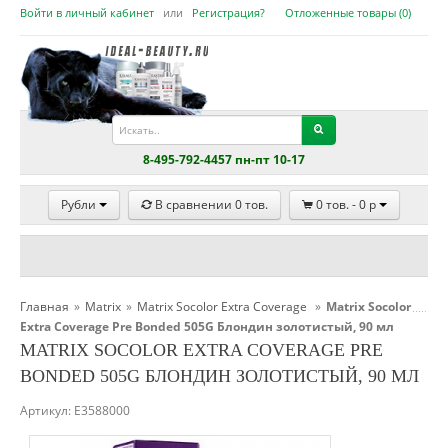
Войти в личный кабинет
или
Регистрация?
Отложенные товары (
0
)
8-495-792-4457 пн-пт 10-17
Рубли
В сравнении
0
тов.
0
тов. -
0
p
Главная
»
Matrix
»
Matrix Socolor Extra Coverage
»
Matrix Socolor
Extra Coverage Pre Bonded 505G Блондин золотистый, 90 мл
MATRIX SOCOLOR EXTRA COVERAGE PRE
BONDED 505G БЛОНДИН ЗОЛОТИСТЫЙ, 90 МЛ
Артикул:
E3588000