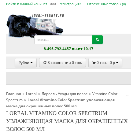
Войти в личный кабинет
или
Регистрация?
Отложенные товары (
0
)
8-495-792-4457 пн-пт 10-17
Рубли
В сравнении
0
тов.
0
тов. -
0
p
Главная
»
Loreal
»
Лореаль Уходы для волос
»
Vitamino Color
Spectrum
»
Loreal Vitamino Color Spectrum увлажняющая
маска для окрашенных волос 500 мл
LOREAL VITAMINO COLOR SPECTRUM
УВЛАЖНЯЮЩАЯ МАСКА ДЛЯ ОКРАШЕННЫХ
ВОЛОС 500 МЛ