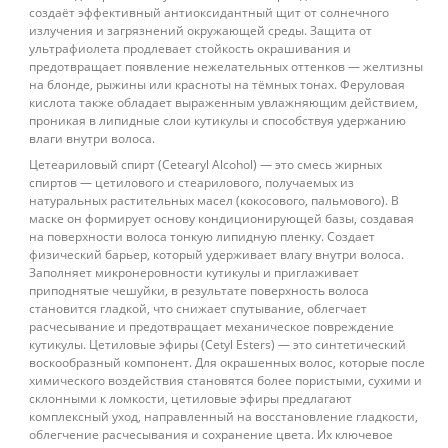
создаёт эффективный антиоксидантный щит от солнечного
излучения и загрязнений окружающей среды. Защита от
ультрафиолета продлевает стойкость окрашивания и
предотвращает появление нежелательных оттенков — желтизны
на блонде, рыжины или красноты на тёмных тонах. Феруловая
кислота также обладает выраженным увлажняющим действием,
проникая в липидные слои кутикулы и способствуя удержанию
влаги внутри волоса.
Цетеариловый спирт (Cetearyl Alcohol) — это смесь жирных
спиртов — цетилового и стеарилового, получаемых из
натуральных растительных масел (кокосового, пальмового). В
маске он формирует основу кондиционирующей базы, создавая
на поверхности волоса тонкую липидную пленку. Создает
физический барьер, который удерживает влагу внутри волоса.
Заполняет микронеровности кутикулы и приглаживает
приподнятые чешуйки, в результате поверхность волоса
становится гладкой, что снижает спутывание, облегчает
расчесывание и предотвращает механическое повреждение
кутикулы. Цетиловые эфиры (Cetyl Esters) — это синтетический
воскообразный компонент. Для окрашенных волос, которые после
химического воздействия становятся более пористыми, сухими и
склонными к ломкости, цетиловые эфиры предлагают
комплексный уход, направленный на восстановление гладкости,
облегчение расчесывания и сохранение цвета. Их ключевое