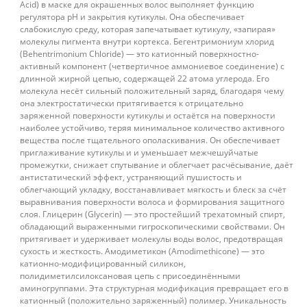
Acid) в маске для окрашенных волос выполняет функцию
регулятора pH и закрытия кутикулы. Она обеспечивает
слабокислую среду, которая запечатывает кутикулу, «запирая»
молекулы пигмента внутри кортекса. Бегентримониум хлорид
(Behentrimonium Chloride) — это катионный поверхностно-
активный компонент (четвертичное аммониевое соединение) с
длинной жирной цепью, содержащей 22 атома углерода. Его
молекула несёт сильный положительный заряд, благодаря чему
она электростатически притягивается к отрицательно
заряженной поверхности кутикулы и остаётся на поверхности
наиболее устойчиво, теряя минимальное количество активного
вещества после тщательного ополаскивания. Он обеспечивает
приглаживание кутикулы и и уменьшает межчешуйчатые
промежутки, снижает спутывание и облегчает расчёсывание, даёт
антистатический эффект, устраняющий пушистость и
облегчающий укладку, восстанавливает мягкость и блеск за счёт
выравнивания поверхности волоса и формирования защитного
слоя. Глицерин (Glycerin) — это простейший трехатомный спирт,
обладающий выраженными гигроскопическими свойствами. Он
притягивает и удерживает молекулы воды волос, предотвращая
сухость и жесткость. Амодиметикон (Amodimethicone) — это
катионно-модифицированный силикон,
полидиметилсилоксановая цепь с присоединёнными
аминогруппами. Эта структурная модификация превращает его в
катионный (положительно заряженный) полимер. Уникальность