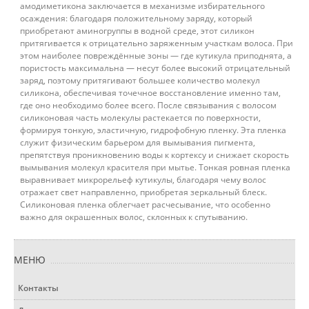
амодиметикона заключается в механизме избирательного
осаждения: благодаря положительному заряду, который
приобретают аминогруппы в водной среде, этот силикон
притягивается к отрицательно заряженным участкам волоса. При
этом наиболее повреждённые зоны — где кутикула приподнята, а
пористость максимальна — несут более высокий отрицательный
заряд, поэтому притягивают большее количество молекул
силикона, обеспечивая точечное восстановление именно там,
где оно необходимо более всего. После связывания с волосом
силиконовая часть молекулы растекается по поверхности,
формируя тонкую, эластичную, гидрофобную пленку. Эта пленка
служит физическим барьером для вымывания пигмента,
препятствуя проникновению воды к кортексу и снижает скорость
вымывания молекул красителя при мытье. Тонкая ровная пленка
выравнивает микрорельеф кутикулы, благодаря чему волос
отражает свет направленно, приобретая зеркальный блеск.
Силиконовая пленка облегчает расчесывание, что особенно
важно для окрашенных волос, склонных к спутыванию.
МЕНЮ
Контакты