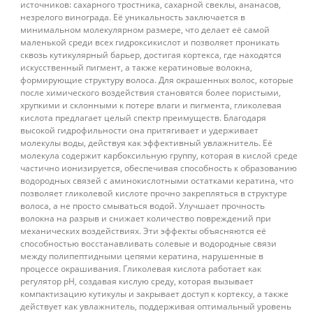
источников: сахарного тростника, сахарной свеклы, ананасов,
незрелого винограда. Её уникальность заключается в
минимальном молекулярном размере, что делает её самой
маленькой среди всех гидроксикислот и позволяет проникать
сквозь кутикулярный барьер, достигая кортекса, где находятся
искусственный пигмент, а также кератиновые волокна,
формирующие структуру волоса. Для окрашенных волос, которые
после химического воздействия становятся более пористыми,
хрупкими и склонными к потере влаги и пигмента, гликолевая
кислота предлагает целый спектр преимуществ. Благодаря
высокой гидрофильности она притягивает и удерживает
молекулы воды, действуя как эффективный увлажнитель. Её
молекула содержит карбоксильную группу, которая в кислой среде
частично ионизируется, обеспечивая способность к образованию
водородных связей с аминокислотными остатками кератина, что
позволяет гликолевой кислоте прочно закрепляться в структуре
волоса, а не просто смываться водой. Улучшает прочность
волокна на разрыв и снижает количество повреждений при
механических воздействиях. Эти эффекты объясняются её
способностью восстанавливать солевые и водородные связи
между полипептидными цепями кератина, нарушенные в
процессе окрашивания. Гликолевая кислота работает как
регулятор pH, создавая кислую среду, которая вызывает
компактизацию кутикулы и закрывает доступ к кортексу, а также
действует как увлажнитель, поддерживая оптимальный уровень