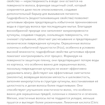
свойство — нерастворимость в воде: они остаются на
поверхности волоса, формируя защитный слой, который
сохраняется даже после ополаскивания, создавая
дополнительный барьер для вымывания пигмента.
Гидрофобность (водоотталкивающие свойства) позволяет
цетиловым эфирам предотвращать избыточное проникновение
воды в структуру волоса при последующем мытье. Благодаря
воскообразной природе они заполняют микронеровности
кутикулы, создавая гладкую, скользящую поверхность, что
снижает спутывание, облегчает расчесывание и предотвращает
механическое повреждение кутикулы. Окрашенные волосы
склонны к избыточной пушистости (frizz), особенно в условиях
высокой влажности; гидрофобные свойства цетиловых эфиров
помогают контролировать этот процесс. Формируя на
поверхности защитную пленку, они предотвращают потерю воды
из кортекса, что особенно важно для окрашенных волос,
поскольку поврежденная кутикула не может эффективно
удерживать влагу. Действуют как эффективные смягчители
(эмоленты), возвращая волосам мягкость и шелковистость,
заполняя микропустоты в структуре кутикулы, восстанавливая её
целостность и делая волосы более податливыми. Они
способствуют улучшению эластичности волос, что особенно
важно для окрашенных прядей, склонных к ломкости и сечению.
Мягкие, эластичные волосы легче поддаются укладке, меньше
пушатся и выглядят более ухоженными. Лимонная кислота (Citric