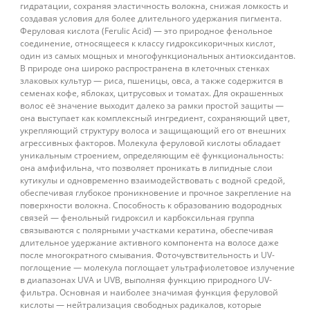
гидратации, сохраняя эластичность волокна, снижая ломкость и
создавая условия для более длительного удержания пигмента.
Феруловая кислота (Ferulic Acid) — это природное фенольное
соединение, относящееся к классу гидроксикоричных кислот,
один из самых мощных и многофункциональных антиоксидантов.
В природе она широко распространена в клеточных стенках
злаковых культур — риса, пшеницы, овса, а также содержится в
семенах кофе, яблоках, цитрусовых и томатах. Для окрашенных
волос её значение выходит далеко за рамки простой защиты —
она выступает как комплексный ингредиент, сохраняющий цвет,
укрепляющий структуру волоса и защищающий его от внешних
агрессивных факторов. Молекула феруловой кислоты обладает
уникальным строением, определяющим её функциональность:
она амфифильна, что позволяет проникать в липидные слои
кутикулы и одновременно взаимодействовать с водной средой,
обеспечивая глубокое проникновение и прочное закрепление на
поверхности волокна. Способность к образованию водородных
связей — фенольный гидроксил и карбоксильная группа
связываются с полярными участками кератина, обеспечивая
длительное удержание активного компонента на волосе даже
после многократного смывания. Фоточувствительность и UV-
поглощение — молекула поглощает ультрафиолетовое излучение
в диапазонах UVA и UVB, выполняя функцию природного UV-
фильтра. Основная и наиболее значимая функция феруловой
кислоты — нейтрализация свободных радикалов, которые