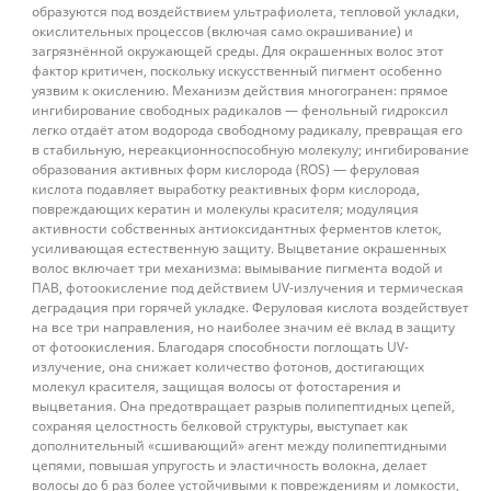
образуются под воздействием ультрафиолета, тепловой укладки,
окислительных процессов (включая само окрашивание) и
загрязнённой окружающей среды. Для окрашенных волос этот
фактор критичен, поскольку искусственный пигмент особенно
уязвим к окислению. Механизм действия многогранен: прямое
ингибирование свободных радикалов — фенольный гидроксил
легко отдаёт атом водорода свободному радикалу, превращая его
в стабильную, нереакционноспособную молекулу; ингибирование
образования активных форм кислорода (ROS) — феруловая
кислота подавляет выработку реактивных форм кислорода,
повреждающих кератин и молекулы красителя; модуляция
активности собственных антиоксидантных ферментов клеток,
усиливающая естественную защиту. Выцветание окрашенных
волос включает три механизма: вымывание пигмента водой и
ПАВ, фотоокисление под действием UV-излучения и термическая
деградация при горячей укладке. Феруловая кислота воздействует
на все три направления, но наиболее значим её вклад в защиту
от фотоокисления. Благодаря способности поглощать UV-
излучение, она снижает количество фотонов, достигающих
молекул красителя, защищая волосы от фотостарения и
выцветания. Она предотвращает разрыв полипептидных цепей,
сохраняя целостность белковой структуры, выступает как
дополнительный «сшивающий» агент между полипептидными
цепями, повышая упругость и эластичность волокна, делает
волосы до 6 раз более устойчивыми к повреждениям и ломкости,