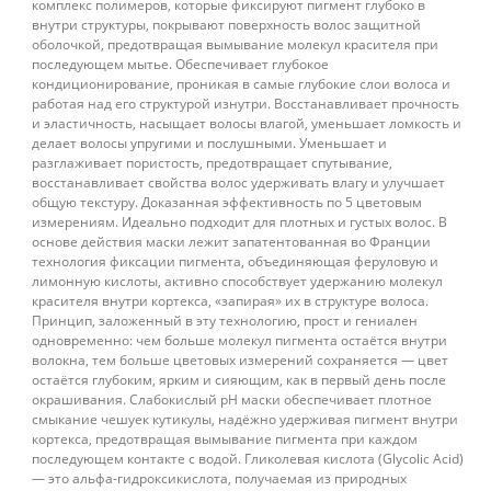
комплекс полимеров, которые фиксируют пигмент глубоко в
внутри структуры, покрывают поверхность волос защитной
оболочкой, предотвращая вымывание молекул красителя при
последующем мытье. Обеспечивает глубокое
кондиционирование, проникая в самые глубокие слои волоса и
работая над его структурой изнутри. Восстанавливает прочность
и эластичность, насыщает волосы влагой, уменьшает ломкость и
делает волосы упругими и послушными. Уменьшает и
разглаживает пористость, предотвращает спутывание,
восстанавливает свойства волос удерживать влагу и улучшает
общую текстуру. Доказанная эффективность по 5 цветовым
измерениям. Идеально подходит для плотных и густых волос. В
основе действия маски лежит запатентованная во Франции
технология фиксации пигмента, объединяющая феруловую и
лимонную кислоты, активно способствует удержанию молекул
красителя внутри кортекса, «запирая» их в структуре волоса.
Принцип, заложенный в эту технологию, прост и гениален
одновременно: чем больше молекул пигмента остаётся внутри
волокна, тем больше цветовых измерений сохраняется — цвет
остаётся глубоким, ярким и сияющим, как в первый день после
окрашивания. Слабокислый pH маски обеспечивает плотное
смыкание чешуек кутикулы, надёжно удерживая пигмент внутри
кортекса, предотвращая вымывание пигмента при каждом
последующем контакте с водой. Гликолевая кислота (Glycolic Acid)
— это альфа-гидроксикислота, получаемая из природных