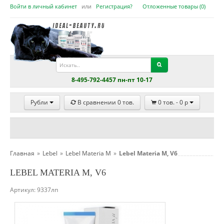
Войти в личный кабинет
или
Регистрация?
Отложенные товары (
0
)
8-495-792-4457 пн-пт 10-17
Рубли
В сравнении
0
тов.
0
тов. -
0
p
Главная
»
Lebel
»
Lebel Materia M
»
Lebel Materia M, V6
LEBEL MATERIA M, V6
Артикул:
9337лп