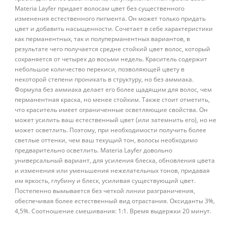
Materia Layfer придает волосам цвет без существенного
изменения естественного пигмента. Он может только придать
цвет и добавить насыщенности. Сочетает в себе характеристики
как перманентных, так и полуперманентных вариантов, в
результате чего получается средне стойкий цвет волос, который
сохраняется от четырех до восьми недель. Краситель содержит
небольшое количество перекиси, позволяющей цвету в
некоторой степени проникать в структуру, но без аммиака.
Формула без аммиака делает его более щадящим для волос, чем
перманентная краска, но менее стойким. Также стоит отметить,
что краситель имеет ограниченные осветляющие свойства. Он
может усилить ваш естественный цвет (или затемнить его), но не
может осветлить. Поэтому, при необходимости получить более
светлые оттенки, чем ваш текущий тон, волосы необходимо
предварительно осветлить. Materia Layfer довольно
универсальный вариант, для усиления блеска, обновления цвета
и изменения или уменьшения нежелательных тонов, придавая
им яркость, глубину и блеск, усиливая существующий цвет.
Постепенно вымывается без четкой линии разграничения,
обеспечивая более естественный вид отрастания. Оксиданты 3%,
4,5%. Соотношение смешивания: 1:1. Время выдержки 20 минут.