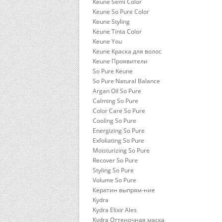
Keune Semi Color
Keune So Pure Color
Keune Styling
Keune Tinta Color
Keune You
Keune Краска для волос
Keune Проявители
So Pure Keune
So Pure Natural Balance
Argan Oil So Pure
Calming So Pure
Color Care So Pure
Cooling So Pure
Energizing So Pure
Exfoliating So Pure
Moisturizing So Pure
Recover So Pure
Styling So Pure
Volume So Pure
Кератин выпрям-ние
Kydra
Kydra Elixir Ales
Kydra Оттеночная маска