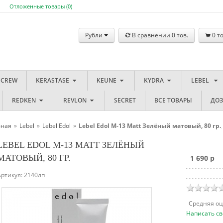
Отложенные товары (
0
)
Рубли
В сравнении
0
тов.
0
то
 CREW
KERASTASE
KEUNE
KYDRA
LEBEL
REDKEN
REVLON
SECRET
ВСЕ ТОВАРЫ
ДО
вная
»
Lebel
»
Lebel Edol
»
Lebel Edol M-13 Matt Зелёный матовый, 80 гр.
LEBEL EDOL M-13 MATT ЗЕЛЁНЫЙ
МАТОВЫЙ, 80 ГР.
1 690 p
Артикул:
2140лп
Cредняя о
Написать св