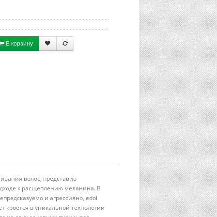
В корзину
ивания волос, представив
дходе к расщеплению меланина. В
предсказуемо и агрессивно, edol
т кроется в уникальной технологии