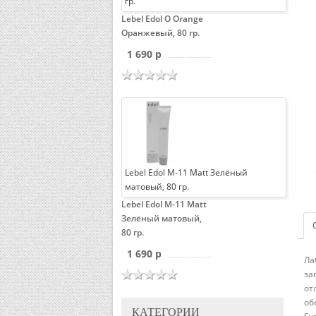
гр.
Lebel Edol O Orange
Оранжевый, 80 гр.
1 690 p
Lebel Edol M-11 Matt Зелёный
матовый, 80 гр.
Lebel Edol M-11 Matt
Зелёный матовый,
80 гр.
1 690 p
Ла
за
от
об
КАТЕГОРИИ