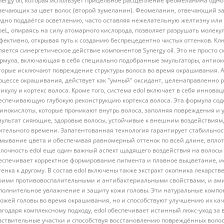
nergy oil, которая использует прицельное расщепление феомеланина одно
вечающих за цвет волос (второй эумеланин). Феомеланин, отвечающий за 
удно поддаётся осветлению, часто оставляя нежелательную желтизну или
beL, опираясь на силу атомарного кислорода, позволяет разрушать моле
фективно, открывая путь к созданию беспрецедентно чистых оттенков. К
ляется синергетическое действие компонентов Synergy oil. Это не просто 
рмула, включающая в себя специально подобранные эмульгаторы, антио
торые исключают повреждение структуры волоса во время окрашивания. 
оцессе окрашивания, действует как "умный" оксидант, целенаправленно
тикулу и кортекс волоса. Кроме того, система edol включает в себя иннова
еспечивающую глубокую реконструкцию кортекса волоса. Эта формула со
инокислоты, которые проникают внутрь волоса, заполняя повреждения и ук
зультат сияющие, здоровые волосы, устойчивые к внешним воздействиям
ительного времени. Запатентованная технология гарантирует стабильнос
мывание цвета и обеспечивая равномерный оттенок по всей длине, вплот
лочность edol еще один важный аспект щадящего воздействия на волосы 
еспечивает корректное формирование пигмента и плавное выцветание, ис
тенка к другому. В состав edol включены также экстракт окопника лекарстве
оими противовоспалительными и антибактериальными свойствами, и ам
полнительное увлажнение и защиту кожи головы. Эти натуральные компо
кожей головы во время окрашивания, но и способствуют улучшению их ка
агодаря комплексному подходу, edol обеспечивает истинный люкс-уход з
вствительные участки и способствуя восстановлению повреждённых волос.