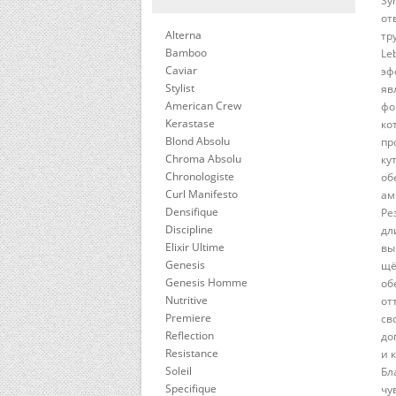
Sy
от
Alterna
тр
Bamboo
Le
Caviar
эф
Stylist
яв
American Crew
фо
Kerastase
ко
Blond Absolu
пр
Chroma Absolu
ку
Chronologiste
об
Curl Manifesto
ам
Densifique
Ре
Discipline
дл
Elixir Ultime
вы
Genesis
щё
Genesis Homme
об
Nutritive
от
Premiere
св
Reflection
до
Resistance
и 
Soleil
Бл
Specifique
чу