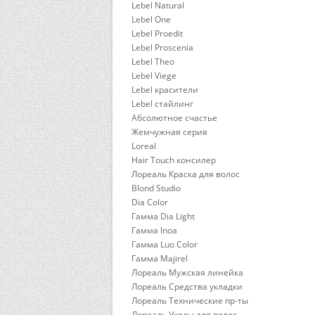
Lebel Natural
Lebel One
Lebel Proedit
Lebel Proscenia
Lebel Theo
Lebel Viege
Lebel красители
Lebel стайлинг
Абсолютное счастье
Жемчужная серия
Loreal
Hair Touch консилер
Лореаль Краска для волос
Blond Studio
Dia Color
Гамма Dia Light
Гамма Inoa
Гамма Luo Color
Гамма Majirel
Лореаль Мужская линейка
Лореаль Средства укладки
Лореаль Технические пр-ты
Лореаль Уходы для волос