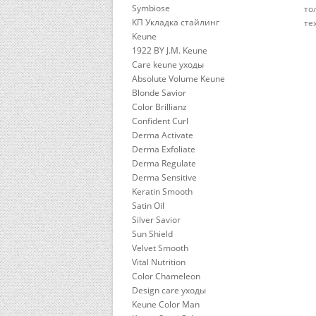
Symbiose
то
КП Укладка стайлинг
те
Keune
1922 BY J.M. Keune
Care keune уходы
Absolute Volume Keune
Blonde Savior
Color Brillianz
Confident Curl
Derma Activate
Derma Exfoliate
Derma Regulate
Derma Sensitive
Keratin Smooth
Satin Oil
Silver Savior
Sun Shield
Velvet Smooth
Vital Nutrition
Color Chameleon
Design care уходы
Keune Color Man