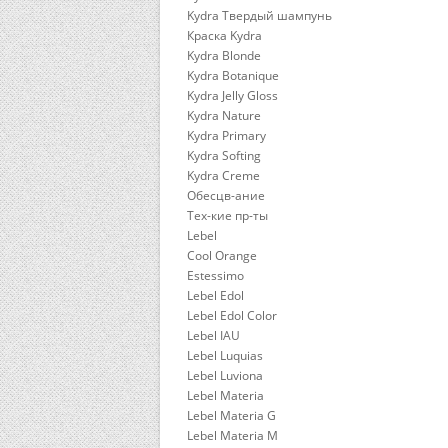
Kydra Твердый шампунь
Краска Kydra
Kydra Blonde
Kydra Botanique
Kydra Jelly Gloss
Kydra Nature
Kydra Primary
Kydra Softing
Kydra Сreme
Обесцв-ание
Тех-кие пр-ты
Lebel
Cool Orange
Estessimo
Lebel Edol
Lebel Edol Color
Lebel IAU
Lebel Luquias
Lebel Luviona
Lebel Materia
Lebel Materia G
Lebel Materia M