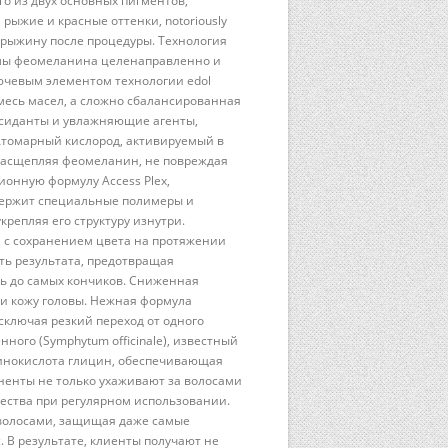
го из двух основных пигментов,
рыжие и красные оттенки, notoriously
 рыжину после процедуры. Технология
кулы феомеланина целенаправленно и
лючевым элементом технологии edol
смесь масел, а сложно сбалансированная
ксиданты и увлажняющие агенты,
Атомарный кислород, активируемый в
 расщепляя феомеланин, не повреждая
ционную формулу Access Plex,
держит специальные полимеры и
репляя его структуру изнутри.
, с сохранением цвета на протяжении
ть результата, предотвращая
ь до самых кончиков. Сниженная
и кожу головы. Нежная формула
ключая резкий переход от одного
нного (Symphytum officinale), известный
инокислота глицин, обеспечивающая
ненты не только ухаживают за волосами
чества при регулярном использовании.
а волосами, защищая даже самые
 В результате, клиенты получают не