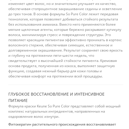
изменяет цвет волос, но и значительно улучшает их качество,
обеспечивая стопроцентное закрашивание седины и осветление
до трех тонов. В основе формулы So Pure Color лежит передовая
технология, которая позволяет добиваться стойкого результата
без использования аммиака. Вместо него применяются более
мягкие щелочные агенты, которые бережно раскрывают кутикулу
волоса, минимизируя стресс и повреждение структуры. Это
позволяет красящим пигментам эффективно проникать в кортекс
волосяного стержня, обеспечивая сияющее, естественное и
долговременное окрашивание. Результат сохраняет свою яркость
и глубину на протяжении пяти-шести недель, что
свидетельствует о высочайшей стойкости пигмента. Кремовая
основа продукта, полученная из кокоса, выполняет защитную
функцию, создавая нежный барьер для кожи головы и
обеспечивая комфорт на протяжении всей процедуры.
ГЛУБОКОЕ ВОССТАНОВЛЕНИЕ И ИНТЕНСИВНОЕ
ПИТАНИЕ
Формула краски Keune So Pure Color представляет собой мощный
комплекс натуральных ингредиентов, направленных на
оздоровление волос изнутри.
Фитокератин растительного происхождения восстанавливает