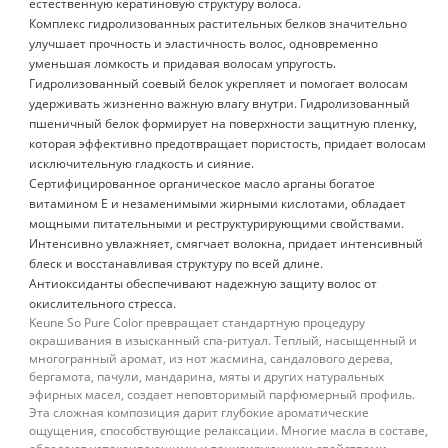
естественную кератиновую структуру волоса.
Комплекс гидролизованных растительных белков значительно
улучшает прочность и эластичность волос, одновременно
уменьшая ломкость и придавая волосам упругость.
Гидролизованный соевый белок укрепляет и помогает волосам
удерживать жизненно важную влагу внутри. Гидролизованный
пшеничный белок формирует на поверхности защитную пленку,
которая эффективно предотвращает пористость, придает волосам
исключительную гладкость и сияние.
Сертифицированное органическое масло арганы богатое
витамином Е и незаменимыми жирными кислотами, обладает
мощными питательными и реструктурирующими свойствами.
Интенсивно увлажняет, смягчает волокна, придает интенсивный
блеск и восстанавливая структуру по всей длине.
Антиоксиданты обеспечивают надежную защиту волос от
окислительного стресса.
Keune So Pure Color превращает стандартную процедуру
окрашивания в изысканный спа-ритуал. Теплый, насыщенный и
многогранный аромат, из нот жасмина, сандалового дерева,
бергамота, пачули, мандарина, мяты и других натуральных
эфирных масел, создает неповторимый парфюмерный профиль.
Эта сложная композиция дарит глубокие ароматические
ощущения, способствующие релаксации. Многие масла в составе,