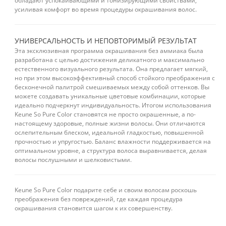
обладают успокаивающими и тонизирующими свойствами,
усиливая комфорт во время процедуры окрашивания волос.
УНИВЕРСАЛЬНОСТЬ И НЕПОВТОРИМЫЙ РЕЗУЛЬТАТ
Эта эксклюзивная программа окрашивания без аммиака была
разработана с целью достижения деликатного и максимально
естественного визуального результата. Она предлагает мягкий,
но при этом высокоэффективный способ стойкого преображения с
бесконечной палитрой смешиваемых между собой оттенков. Вы
можете создавать уникальные цветовые комбинации, которые
идеально подчеркнут индивидуальность. Итогом использования
Keune So Pure Color становятся не просто окрашенные, а по-
настоящему здоровые, полные жизни волосы. Они отличаются
ослепительным блеском, идеальной гладкостью, повышенной
прочностью и упругостью. Баланс влажности поддерживается на
оптимальном уровне, а структура волоса выравнивается, делая
волосы послушными и шелковистыми.
Keune So Pure Color подарите себе и своим волосам роскошь
преображения без повреждений, где каждая процедура
окрашивания становится шагом к их совершенству.