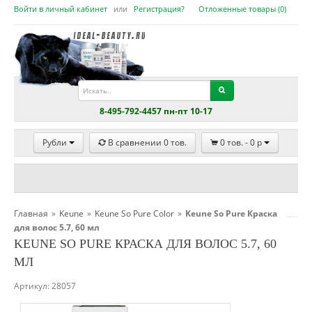
Войти в личный кабинет
или
Регистрация?
Отложенные товары (
0
)
8-495-792-4457 пн-пт 10-17
Рубли
В сравнении
0
тов.
0
тов. -
0
p
Главная
»
Keune
»
Keune So Pure Color
»
Keune So Pure Краска
для волос 5.7, 60 мл
KEUNE SO PURE КРАСКА ДЛЯ ВОЛОС 5.7, 60
МЛ
Артикул:
28057