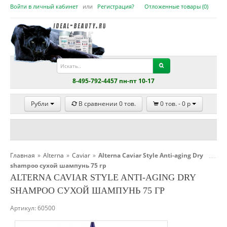
Войти в личный кабинет
или
Регистрация?
Отложенные товары (
0
)
8-495-792-4457 пн-пт 10-17
Рубли
В сравнении
0
тов.
0
тов. -
0
p
Главная
»
Alterna
»
Caviar
»
Alterna Caviar Style Anti-aging Dry
shampoo сухой шампунь 75 гр
ALTERNA CAVIAR STYLE ANTI-AGING DRY
SHAMPOO СУХОЙ ШАМПУНЬ 75 ГР
Артикул:
60500