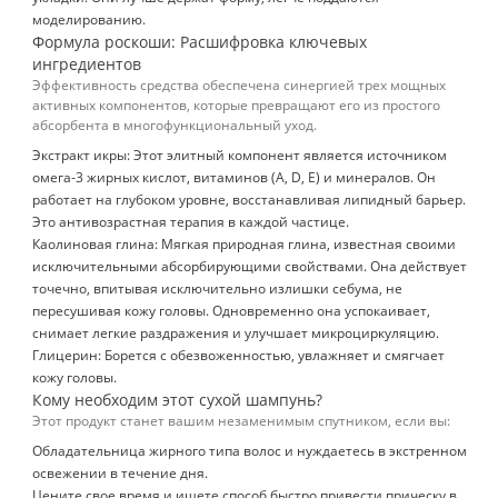
моделированию.
Формула роскоши: Расшифровка ключевых
ингредиентов
Эффективность средства обеспечена синергией трех мощных
активных компонентов, которые превращают его из простого
абсорбента в многофункциональный уход.
Экстракт икры: Этот элитный компонент является источником
омега-3 жирных кислот, витаминов (A, D, E) и минералов. Он
работает на глубоком уровне, восстанавливая липидный барьер.
Это антивозрастная терапия в каждой частице.
Каолиновая глина: Мягкая природная глина, известная своими
исключительными абсорбирующими свойствами. Она действует
точечно, впитывая исключительно излишки себума, не
пересушивая кожу головы. Одновременно она успокаивает,
снимает легкие раздражения и улучшает микроциркуляцию.
Глицерин: Борется с обезвоженностью, увлажняет и смягчает
кожу головы.
Кому необходим этот сухой шампунь?
Этот продукт станет вашим незаменимым спутником, если вы:
Обладательница жирного типа волос и нуждаетесь в экстренном
освежении в течение дня.
Цените свое время и ищете способ быстро привести прическу в