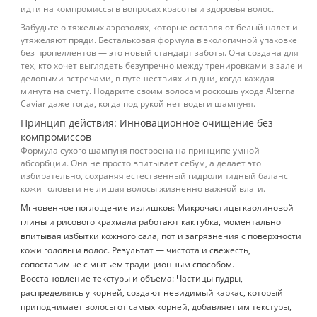
идти на компромиссы в вопросах красоты и здоровья волос.
Забудьте о тяжелых аэрозолях, которые оставляют белый налет и
утяжеляют пряди. Бестальковая формула в экологичной упаковке
без пропеллентов — это новый стандарт заботы. Она создана для
тех, кто хочет выглядеть безупречно между тренировками в зале и
деловыми встречами, в путешествиях и в дни, когда каждая
минута на счету. Подарите своим волосам роскошь ухода Alterna
Caviar даже тогда, когда под рукой нет воды и шампуня.
Принцип действия: Инновационное очищение без
компромиссов
Формула сухого шампуня построена на принципе умной
абсорбции. Она не просто впитывает себум, а делает это
избирательно, сохраняя естественный гидролипидный баланс
кожи головы и не лишая волосы жизненно важной влаги.
Мгновенное поглощение излишков: Микрочастицы каолиновой
глины и рисового крахмала работают как губка, моментально
впитывая избытки кожного сала, пот и загрязнения с поверхности
кожи головы и волос. Результат — чистота и свежесть,
сопоставимые с мытьем традиционным способом.
Восстановление текстуры и объема: Частицы пудры,
распределяясь у корней, создают невидимый каркас, который
приподнимает волосы от самых корней, добавляет им текстуры,