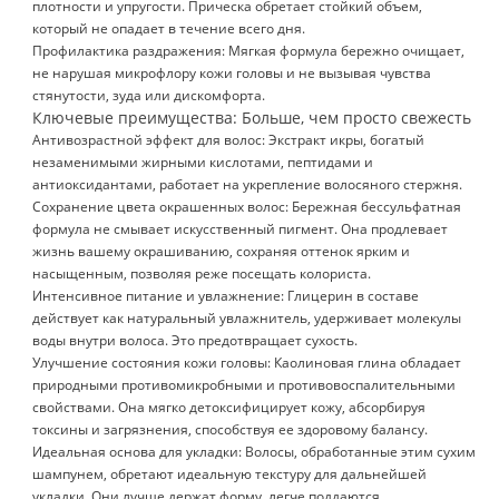
плотности и упругости. Прическа обретает стойкий объем,
который не опадает в течение всего дня.
Профилактика раздражения: Мягкая формула бережно очищает,
не нарушая микрофлору кожи головы и не вызывая чувства
стянутости, зуда или дискомфорта.
Ключевые преимущества: Больше, чем просто свежесть
Антивозрастной эффект для волос: Экстракт икры, богатый
незаменимыми жирными кислотами, пептидами и
антиоксидантами, работает на укрепление волосяного стержня.
Сохранение цвета окрашенных волос: Бережная бессульфатная
формула не смывает искусственный пигмент. Она продлевает
жизнь вашему окрашиванию, сохраняя оттенок ярким и
насыщенным, позволяя реже посещать колориста.
Интенсивное питание и увлажнение: Глицерин в составе
действует как натуральный увлажнитель, удерживает молекулы
воды внутри волоса. Это предотвращает сухость.
Улучшение состояния кожи головы: Каолиновая глина обладает
природными противомикробными и противовоспалительными
свойствами. Она мягко детоксифицирует кожу, абсорбируя
токсины и загрязнения, способствуя ее здоровому балансу.
Идеальная основа для укладки: Волосы, обработанные этим сухим
шампунем, обретают идеальную текстуру для дальнейшей
укладки. Они лучше держат форму, легче поддаются