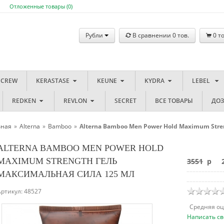
Отложенные товары (
0
)
Рубли
В сравнении
0
тов.
0
то
 CREW
KERASTASE
KEUNE
KYDRA
LEBEL
REDKEN
REVLON
SECRET
ВСЕ ТОВАРЫ
ДО
вная
»
Alterna
»
Bamboo
»
Alterna Bamboo Men Power Hold Maximum Stre
ALTERNA BAMBOO MEN POWER HOLD
MAXIMUM STRENGTH ГЕЛЬ
3551
p
2
МАКСИМАЛЬНАЯ СИЛА 125 МЛ
Артикул:
48527
Cредняя о
Написать св