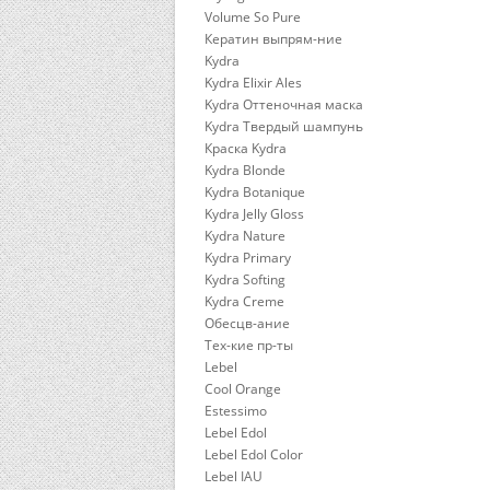
Volume So Pure
Кератин выпрям-ние
Kydra
Kydra Elixir Ales
Kydra Оттеночная маска
Kydra Твердый шампунь
Краска Kydra
Kydra Blonde
Kydra Botanique
Kydra Jelly Gloss
Kydra Nature
Kydra Primary
Kydra Softing
Kydra Сreme
Обесцв-ание
Тех-кие пр-ты
Lebel
Cool Orange
Estessimo
Lebel Edol
Lebel Edol Color
Lebel IAU