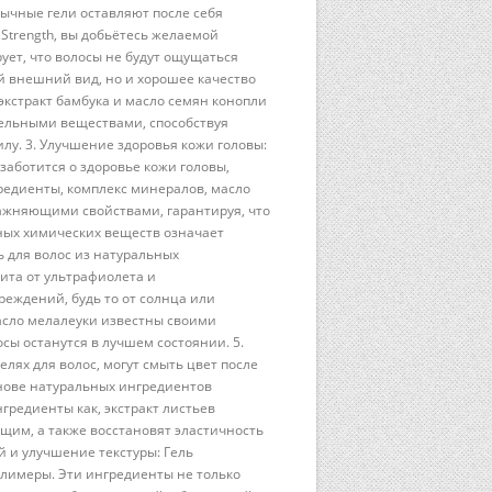
ычные гели оставляют после себя
Strength, вы добьётесь желаемой
рует, что волосы не будут ощущаться
ий внешний вид, но и хорошее качество
 экстракт бамбука и масло семян конопли
ельными веществами, способствуя
лу. 3. Улучшение здоровья кожи головы:
заботится о здоровье кожи головы,
редиенты, комплекс минералов, масло
жняющими свойствами, гарантируя, что
дных химических веществ означает
ь для волос из натуральных
ита от ультрафиолета и
еждений, будь то от солнца или
масло мелалеуки известны своими
сы останутся в лучшем состоянии. 5.
ях для волос, могут смыть цвет после
снове натуральных ингредиентов
гредиенты как, экстракт листьев
ющим, а также восстановят эластичность
й и улучшение текстуры: Гель
олимеры. Эти ингредиенты не только