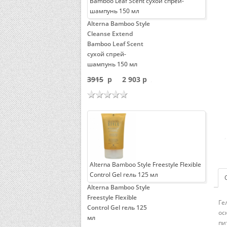
Bamboo Leaf Scent сухой спрей-
шампунь 150 мл
Alterna Bamboo Style
Cleanse Extend
Bamboo Leaf Scent
сухой спрей-
шампунь 150 мл
3915
p
2 903 p
Alterna Bamboo Style Freestyle Flexible
Control Gel гель 125 мл
Alterna Bamboo Style
Freestyle Flexible
Ге
Control Gel гель 125
ос
мл
пи