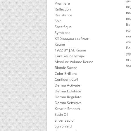
ди
Premiere
ви
Reflection
во
Resistance
во
Soleil
Ba
Specifique
эф
Symbiose
по
КП Укладка стайлинг
оз
Keune
Ba
1922 BY J.M. Keune
уд
Care keune уходы
ег
Absolute Volume Keune
ос
Blonde Savior
Color Brillianz
Confident Curl
Derma Activate
Derma Exfoliate
Derma Regulate
Derma Sensitive
Keratin Smooth
Satin Oil
Silver Savior
Sun Shield