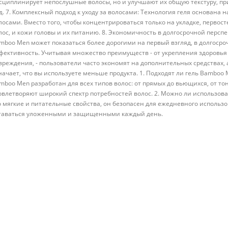
сциплинирует непослушные волосы, но и улучшают их общую текстуру, пр
д. 7. Комплексный подход к уходу за волосами: Технология геля основана н
лосами. Вместо того, чтобы концентрироваться только на укладке, перво
лос, и кожи головы и их питанию. 8. Экономичность в долгосрочной перспек
mboo Men может показаться более дорогими на первый взгляд, в долгоср
фективность. Учитывая множество преимуществ - от укрепления здоровья
вреждения, - пользователи часто экономят на дополнительных средствах,
начает, что вы используете меньше продукта. 1. Подходят ли гель Bamboo M
mboo Men разработан для всех типов волос: от прямых до вьющихся, от тон
овлетворяют широкий спектр потребностей волос. 2. Можно ли использова
о мягкие и питательные свойства, он безопасен для ежедневного использо
таваться уложенными и защищенными каждый день.