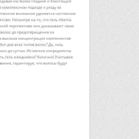
идавая им более гладкий и блестящий
а комплексном подходе к уходу за
степенное внимание уделяется состоянию
тиве: Несмотря на то, что гель Alterna
очной перспективе они доказывают свою
 волос до предотвращения их
 а высокая концентрация компонентов
en для всех типов волос? Да, гель
ких до густых. Их мягкие ингредиенты
ть гель ежедневно? Конечно! Учитывая
вания, гарантируя, что волосы будут