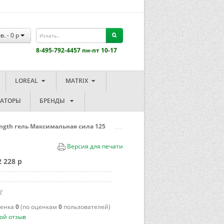
в. -
0
p
8-495-792-4457 пн-пт 10-17
LOREAL
MATRIX
ЗАТОРЫ
БРЕНДЫ
ngth гель Максимальная сила 125
Версия для печати
 228 p
ценка
0
(по оценкам
0
пользователей)
ой отзыв