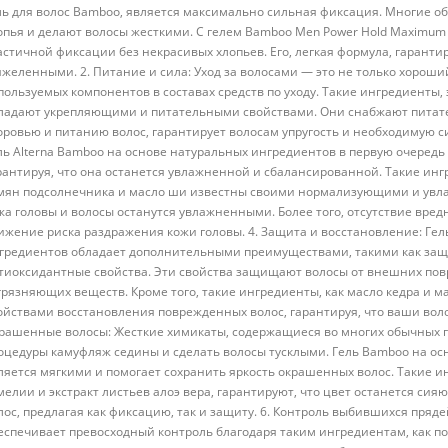
ль для волос Bamboo, является максимально сильная фиксация. Многие об
опья и делают волосы жесткими. С гелем Bamboo Men Power Hold Maximum 
астичной фиксации без некрасивых хлопьев. Его, легкая формула, гаранти
яжеленными. 2. Питание и сила: Уход за волосами — это не только хорош
пользуемых компонентов в составах средств по уходу. Такие ингредиенты,
ладают укрепляющими и питательными свойствами. Они снабжают питат
оровью и питанию волос, гарантирует волосам упругость и необходимую си
ль Alterna Bamboo на основе натуральных ингредиентов в первую очередь 
рантируя, что она останется увлажненной и сбалансированной. Такие инг
мян подсолнечника и масло ши известны своими нормализующими и увла
жа головы и волосы останутся увлажненными. Более того, отсутствие вре
ижение риска раздражения кожи головы. 4. Защита и восстановление: Гел
гредиентов обладает дополнительными преимуществами, такими как защ
тиоксидантные свойства. Эти свойства защищают волосы от внешних повр
грязняющих веществ. Кроме того, такие ингредиенты, как масло кедра и 
ойствами восстановления поврежденных волос, гарантируя, что ваши воло
рашенные волосы: Жесткие химикаты, содержащиеся во многих обычных гел
оцедуры камуфляж седины и сделать волосы тусклыми. Гель Bamboo на о
ляется мягкими и помогает сохранить яркость окрашенных волос. Такие ин
мелии и экстракт листьев алоэ вера, гарантируют, что цвет останется сия
лос, предлагая как фиксацию, так и защиту. 6. Контроль выбившихся пряде
еспечивает превосходный контроль благодаря таким ингредиентам, как п