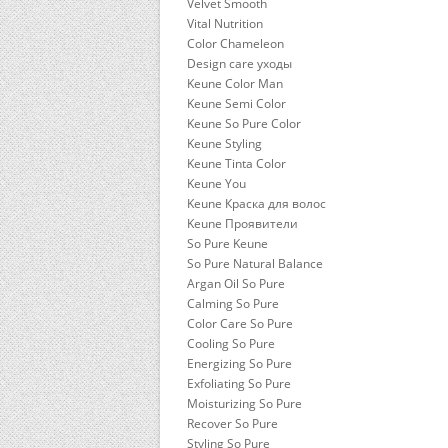
Velvet Smooth
Vital Nutrition
Color Chameleon
Design care уходы
Keune Color Man
Keune Semi Color
Keune So Pure Color
Keune Styling
Keune Tinta Color
Keune You
Keune Краска для волос
Keune Проявители
So Pure Keune
So Pure Natural Balance
Argan Oil So Pure
Calming So Pure
Color Care So Pure
Cooling So Pure
Energizing So Pure
Exfoliating So Pure
Moisturizing So Pure
Recover So Pure
Styling So Pure