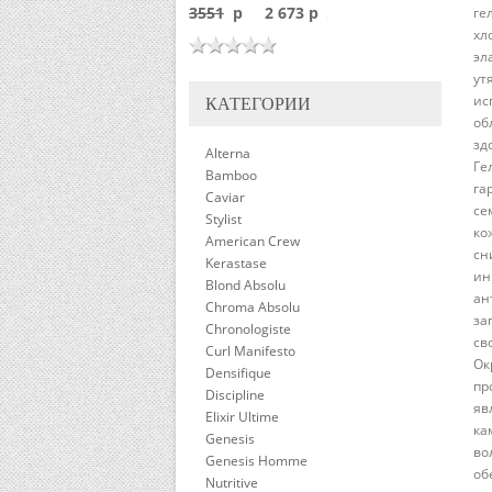
3551
p
2 673 p
ге
хл
эл
ут
ис
КАТЕГОРИИ
об
зд
Alterna
Ге
Bamboo
га
Caviar
се
Stylist
ко
American Crew
сн
Kerastase
ин
Blond Absolu
ан
Chroma Absolu
за
Chronologiste
св
Curl Manifesto
Ок
Densifique
пр
Discipline
яв
Elixir Ultime
ка
Genesis
во
Genesis Homme
об
Nutritive